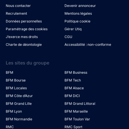
Nous contacter
Devenir annonceur
Recrutement
Mentions légales
Données personnelles
Politique cookie
Paramétrage des cookies
Gérer Utiq
J’exerce mes droits
CGU
Charte de déontologie
Accessibilité : non-conforme
Les sites du groupe
BFM
BFM Business
BFM Bourse
BFM Tech
BFM Locales
BFM Alsace
BFM Côte d’Azur
BFM DICI
BFM Grand Lille
BFM Grand Littoral
BFM Lyon
BFM Marseille
BFM Normandie
BFM Toulon Var
RMC
RMC Sport