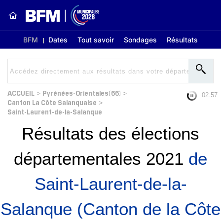
BFM
Dates
Tout savoir
Sondages
Résultats
ACCUEIL
Pyrénées-Orientales(66)
>
>
02:56
Canton La Côte Salanquaise
>
Saint-Laurent-de-la-Salanque
Résultats des élections
départementales 2021
de
Saint-Laurent-de-la-
Salanque (Canton de la Côte