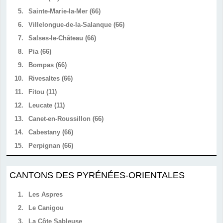
5.
Sainte-Marie-la-Mer (66)
6.
Villelongue-de-la-Salanque (66)
7.
Salses-le-Château (66)
8.
Pia (66)
9.
Bompas (66)
10.
Rivesaltes (66)
11.
Fitou (11)
12.
Leucate (11)
13.
Canet-en-Roussillon (66)
14.
Cabestany (66)
15.
Perpignan (66)
CANTONS DES PYRÉNÉES-ORIENTALES
1.
Les Aspres
2.
Le Canigou
3.
La Côte Sableuse