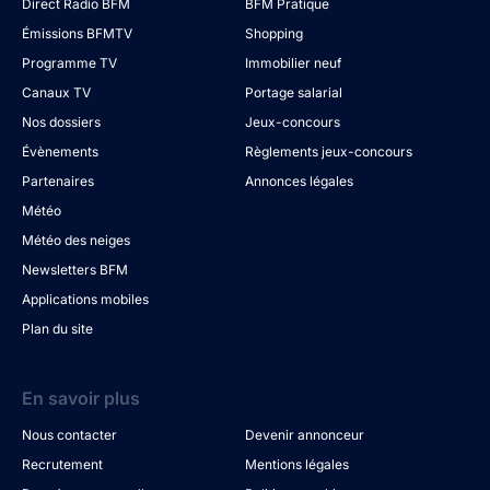
Direct Radio BFM
BFM Pratique
Émissions BFMTV
Shopping
Programme TV
Immobilier neuf
Canaux TV
Portage salarial
Nos dossiers
Jeux-concours
Évènements
Règlements jeux-concours
Partenaires
Annonces légales
Météo
Météo des neiges
Newsletters BFM
Applications mobiles
Plan du site
En savoir plus
Nous contacter
Devenir annonceur
Recrutement
Mentions légales