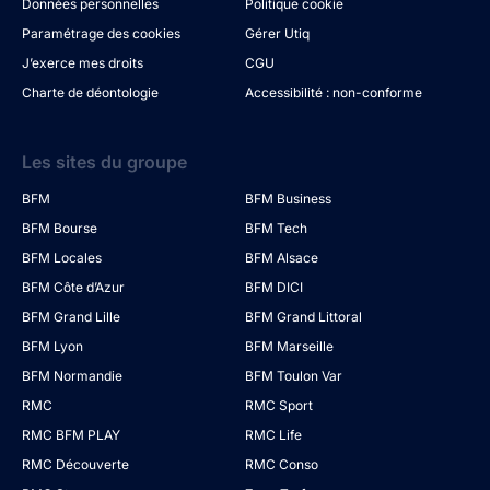
Données personnelles
Politique cookie
Paramétrage des cookies
Gérer Utiq
J’exerce mes droits
CGU
Charte de déontologie
Accessibilité : non-conforme
Les sites du groupe
BFM
BFM Business
BFM Bourse
BFM Tech
BFM Locales
BFM Alsace
BFM Côte d’Azur
BFM DICI
BFM Grand Lille
BFM Grand Littoral
BFM Lyon
BFM Marseille
BFM Normandie
BFM Toulon Var
RMC
RMC Sport
RMC BFM PLAY
RMC Life
RMC Découverte
RMC Conso