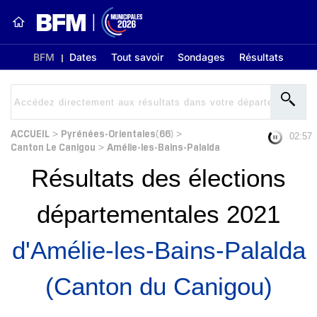
BFM
Dates
Tout savoir
Sondages
Résultats
ACCUEIL
Pyrénées-Orientales(66)
>
>
02:56
Canton Le Canigou
Amélie-les-Bains-Palalda
>
Résultats des élections
départementales 2021
d'Amélie-les-Bains-Palalda
(Canton du Canigou)