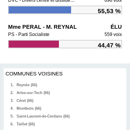
DVC - Divers centre et dissidents Ensemble
698 voix
55,53 %
Mme PERAL - M. REYNAL
ÉLU
PS - Parti Socialiste
559 voix
44,47 %
COMMUNES VOISINES
1.
Reynès (66)
2.
Arles-sur-Tech (66)
3.
Céret (66)
4.
Montbolo (66)
5.
Saint-Laurent-de-Cerdans (66)
6.
Taillet (66)