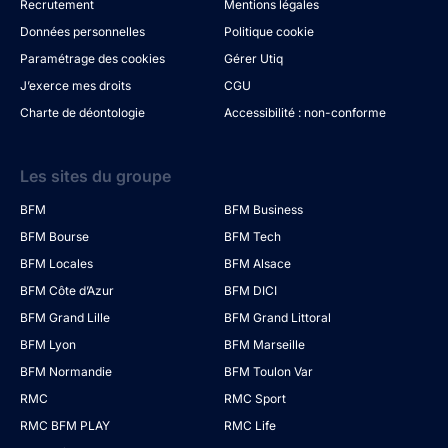
Recrutement
Mentions légales
Données personnelles
Politique cookie
Paramétrage des cookies
Gérer Utiq
J’exerce mes droits
CGU
Charte de déontologie
Accessibilité : non-conforme
Les sites du groupe
BFM
BFM Business
BFM Bourse
BFM Tech
BFM Locales
BFM Alsace
BFM Côte d’Azur
BFM DICI
BFM Grand Lille
BFM Grand Littoral
BFM Lyon
BFM Marseille
BFM Normandie
BFM Toulon Var
RMC
RMC Sport
RMC BFM PLAY
RMC Life