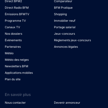
Direct BFM2
Comparateur
Direct Radio BFM
BFM Pratique
Émissions BFMTV
Shopping
Programme TV
Immobilier neuf
Canaux TV
Portage salarial
Nos dossiers
Jeux-concours
Évènements
Règlements jeux-concours
Partenaires
Annonces légales
Météo
Météo des neiges
Newsletters BFM
Applications mobiles
Plan du site
En savoir plus
Nous contacter
Devenir annonceur