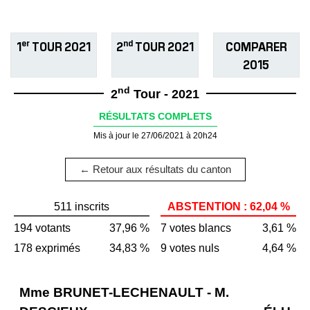
er
nd
1
TOUR 2021
2
TOUR 2021
COMPARER
2015
nd
2
Tour - 2021
RÉSULTATS COMPLETS
Mis à jour le 27/06/2021 à 20h24
← Retour aux résultats du canton
511 inscrits
ABSTENTION : 62,04 %
194 votants
37,96 %
7 votes blancs
3,61 %
178 exprimés
34,83 %
9 votes nuls
4,64 %
Mme BRUNET-LECHENAULT - M.