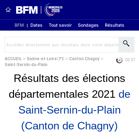
BFM
Dates
Tout savoir
Sondages
Résultats
ACCUEIL
Saône-et-Loire(71)
Canton Chagny
>
>
>
02:56
Saint-Sernin-du-Plain
Résultats des élections
départementales 2021
de
Saint-Sernin-du-Plain
(Canton de Chagny)