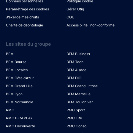
Données personnelles
Politique cookie
Paramétrage des cookies
Gérer Utiq
J’exerce mes droits
CGU
Charte de déontologie
Accessibilité : non-conforme
Les sites du groupe
BFM
BFM Business
BFM Bourse
BFM Tech
BFM Locales
BFM Alsace
BFM Côte d’Azur
BFM DICI
BFM Grand Lille
BFM Grand Littoral
BFM Lyon
BFM Marseille
BFM Normandie
BFM Toulon Var
RMC
RMC Sport
RMC BFM PLAY
RMC Life
RMC Découverte
RMC Conso