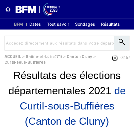
BFM
Dates
Tout savoir
Sondages
Résultats
ACCUEIL
Saône-et-Loire(71)
Canton Cluny
>
>
>
02:56
Curtil-sous-Buffières
Résultats des élections
départementales 2021
de
Curtil-sous-Buffières
(Canton de Cluny)