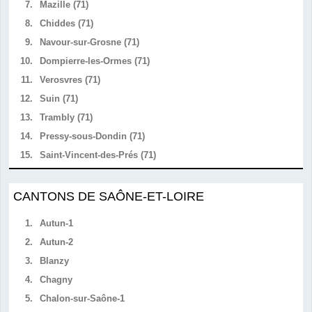
7.
Mazille (71)
8.
Chiddes (71)
9.
Navour-sur-Grosne (71)
10.
Dompierre-les-Ormes (71)
11.
Verosvres (71)
12.
Suin (71)
13.
Trambly (71)
14.
Pressy-sous-Dondin (71)
15.
Saint-Vincent-des-Prés (71)
CANTONS DE SAÔNE-ET-LOIRE
1.
Autun-1
2.
Autun-2
3.
Blanzy
4.
Chagny
5.
Chalon-sur-Saône-1