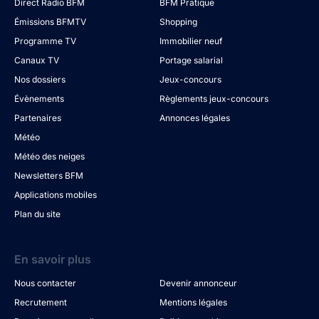
Direct Radio BFM
BFM Pratique
Émissions BFMTV
Shopping
Programme TV
Immobilier neuf
Canaux TV
Portage salarial
Nos dossiers
Jeux-concours
Évènements
Règlements jeux-concours
Partenaires
Annonces légales
Météo
Météo des neiges
Newsletters BFM
Applications mobiles
Plan du site
En savoir plus
Nous contacter
Devenir annonceur
Recrutement
Mentions légales