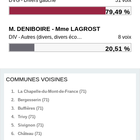
DVG - Divers gauche
31 voix
79,49 %
M. DENIBOIRE - Mme LAGROST
DIV - Autres (divers, divers écologistes, régionalistes)
8 voix
20,51 %
COMMUNES VOISINES
1.
La Chapelle-du-Mont-de-France (71)
2.
Bergesserin (71)
3.
Buffières (71)
4.
Trivy (71)
5.
Sivignon (71)
6.
Château (71)