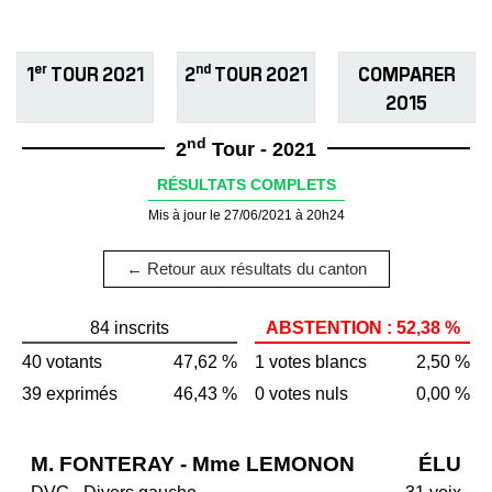
er
nd
1
TOUR 2021
2
TOUR 2021
COMPARER
2015
nd
2
Tour - 2021
RÉSULTATS COMPLETS
Mis à jour le 27/06/2021 à 20h24
← Retour aux résultats du canton
84 inscrits
ABSTENTION : 52,38 %
40 votants
47,62 %
1 votes blancs
2,50 %
39 exprimés
46,43 %
0 votes nuls
0,00 %
M. FONTERAY - Mme LEMONON
ÉLU