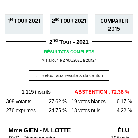
er
nd
1
TOUR 2021
2
TOUR 2021
COMPARER
2015
nd
2
Tour - 2021
RÉSULTATS COMPLETS
Mis à jour le 27/06/2021 à 20h24
← Retour aux résultats du canton
1 115 inscrits
ABSTENTION : 72,38 %
308 votants
27,62 %
19 votes blancs
6,17 %
276 exprimés
24,75 %
13 votes nuls
4,22 %
Mme GIEN - M. LOTTE
ÉLU