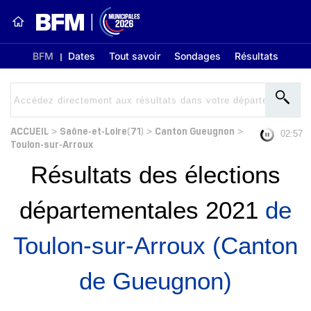
BFM
Dates
Tout savoir
Sondages
Résultats
ACCUEIL
Saône-et-Loire(71)
Canton Gueugnon
>
>
>
02:56
Toulon-sur-Arroux
Résultats des élections
départementales 2021
de
Toulon-sur-Arroux (Canton
de Gueugnon)