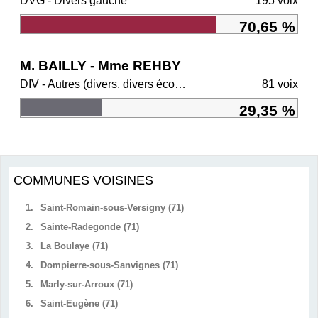
DVG - Divers gauche
195 voix
70,65 %
M. BAILLY - Mme REHBY
DIV - Autres (divers, divers écologistes, régionalistes)
81 voix
29,35 %
COMMUNES VOISINES
1.
Saint-Romain-sous-Versigny (71)
2.
Sainte-Radegonde (71)
3.
La Boulaye (71)
4.
Dompierre-sous-Sanvignes (71)
5.
Marly-sur-Arroux (71)
6.
Saint-Eugène (71)