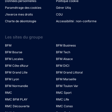
Données personnelles
Politique cookie
Paramétrage des cookies
Gérer Utiq
J’exerce mes droits
CGU
Charte de déontologie
Accessibilité : non-conforme
Les sites du groupe
BFM
BFM Business
BFM Bourse
BFM Tech
BFM Locales
BFM Alsace
BFM Côte d’Azur
BFM DICI
BFM Grand Lille
BFM Grand Littoral
BFM Lyon
BFM Marseille
BFM Normandie
BFM Toulon Var
RMC
RMC Sport
RMC BFM PLAY
RMC Life
RMC Découverte
RMC Conso