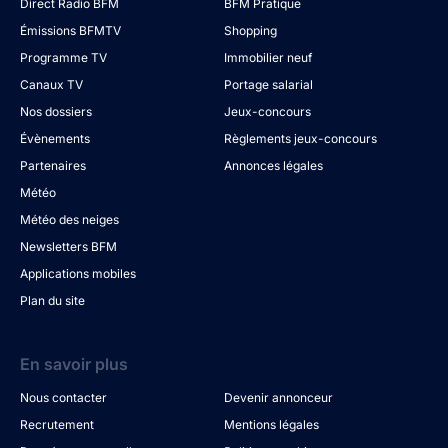
Direct Radio BFM
BFM Pratique
Émissions BFMTV
Shopping
Programme TV
Immobilier neuf
Canaux TV
Portage salarial
Nos dossiers
Jeux-concours
Évènements
Règlements jeux-concours
Partenaires
Annonces légales
Météo
Météo des neiges
Newsletters BFM
Applications mobiles
Plan du site
En savoir plus
Nous contacter
Devenir annonceur
Recrutement
Mentions légales