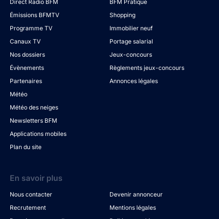
Direct Radio BFM
BFM Pratique
Émissions BFMTV
Shopping
Programme TV
Immobilier neuf
Canaux TV
Portage salarial
Nos dossiers
Jeux-concours
Évènements
Règlements jeux-concours
Partenaires
Annonces légales
Météo
Météo des neiges
Newsletters BFM
Applications mobiles
Plan du site
En savoir plus
Nous contacter
Devenir annonceur
Recrutement
Mentions légales