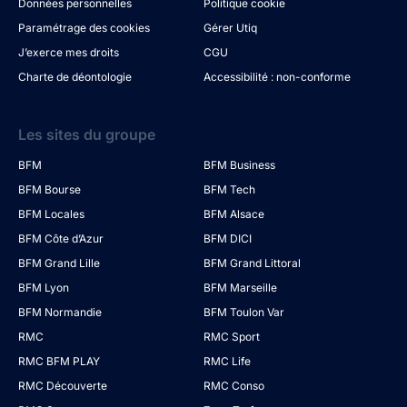
Données personnelles
Politique cookie
Paramétrage des cookies
Gérer Utiq
J’exerce mes droits
CGU
Charte de déontologie
Accessibilité : non-conforme
Les sites du groupe
BFM
BFM Business
BFM Bourse
BFM Tech
BFM Locales
BFM Alsace
BFM Côte d’Azur
BFM DICI
BFM Grand Lille
BFM Grand Littoral
BFM Lyon
BFM Marseille
BFM Normandie
BFM Toulon Var
RMC
RMC Sport
RMC BFM PLAY
RMC Life
RMC Découverte
RMC Conso