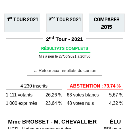
er
nd
1
TOUR 2021
2
TOUR 2021
COMPARER
2015
nd
2
Tour - 2021
RÉSULTATS COMPLETS
Mis à jour le 27/06/2021 à 20h56
← Retour aux résultats du canton
4 230 inscrits
ABSTENTION : 73,74 %
1 111 votants
26,26 %
63 votes blancs
5,67 %
1 000 exprimés
23,64 %
48 votes nuls
4,32 %
Mme BROSSET - M. CHEVALLIER
ÉLU