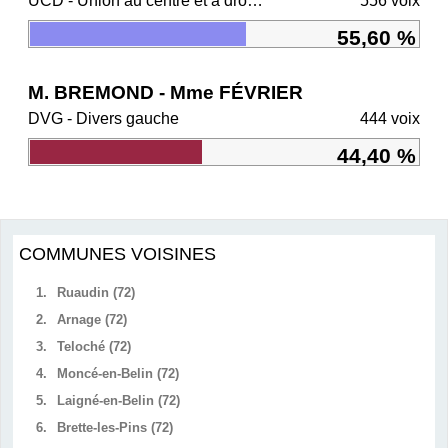
UCD - Union au centre et à droite
556 voix
55,60 %
M. BREMOND - Mme FÉVRIER
DVG - Divers gauche
444 voix
44,40 %
COMMUNES VOISINES
1.
Ruaudin (72)
2.
Arnage (72)
3.
Teloché (72)
4.
Moncé-en-Belin (72)
5.
Laigné-en-Belin (72)
6.
Brette-les-Pins (72)