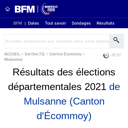
BFM
Dates
Tout savoir
Sondages
Résultats
ACCUEIL
Sarthe(72)
Canton Écommoy
>
>
>
02:56
Mulsanne
Résultats des élections
départementales 2021
de
Mulsanne (Canton
d'Écommoy)