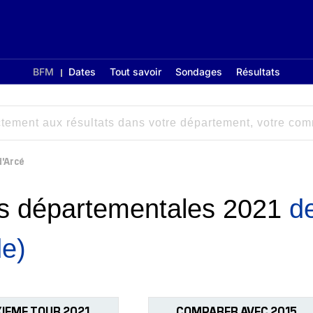
BFM
Dates
Tout savoir
Sondages
Résultats
d'Arcé
ons départementales 2021
d
de)
IEME TOUR 2021
COMPARER AVEC 2015