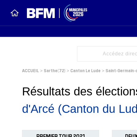
ACCUEIL
Sarthe(72)
Canton Le Lude
Saint-Germain-
>
>
>
Résultats des électi
d'Arcé (Canton du Lu
PREMIER TOUR 2021
DEUX