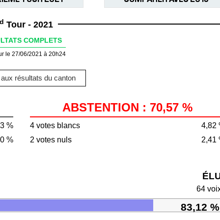
d
Tour - 2021
LTATS COMPLETS
ur le 27/06/2021 à 20h24
aux résultats du canton
ABSTENTION : 70,57 %
43 %
4 votes blancs
4,82
30 %
2 votes nuls
2,41
ÉL
64 voi
83,12 %