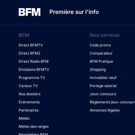
Première sur l'info
BFM
Nos services
Direct BFMTV
Code promo
Direct BFM2
Comparateur
Direct Radio BFM
BFM Pratique
Émissions BFMTV
Shopping
Programme TV
Immobilier neuf
Canaux TV
Portage salarial
Nos dossiers
Jeux-concours
Évènements
Règlements jeux-concour
Partenaires
Annonces légales
Météo
Météo des neiges
Newsletters BFM