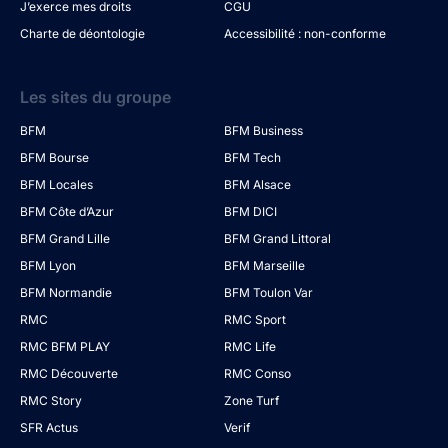
J’exerce mes droits
CGU
Charte de déontologie
Accessibilité : non-conforme
Les sites du groupe
BFM
BFM Business
BFM Bourse
BFM Tech
BFM Locales
BFM Alsace
BFM Côte d’Azur
BFM DICI
BFM Grand Lille
BFM Grand Littoral
BFM Lyon
BFM Marseille
BFM Normandie
BFM Toulon Var
RMC
RMC Sport
RMC BFM PLAY
RMC Life
RMC Découverte
RMC Conso
RMC Story
Zone Turf
SFR Actus
Verif