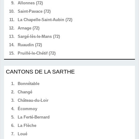
9.
Allonnes (72)
10.
Saint-Pavace (72)
11.
La Chapelle-Saint-Aubin (72)
12.
Arnage (72)
13.
Sargé-lès-le-Mans (72)
14.
Ruaudin (72)
15.
Pruillé-le-Chétif (72)
CANTONS DE LA SARTHE
1.
Bonnétable
2.
Changé
3.
Château-du-Loir
4.
Écommoy
5.
La Ferté-Bernard
6.
La Flèche
7.
Loué