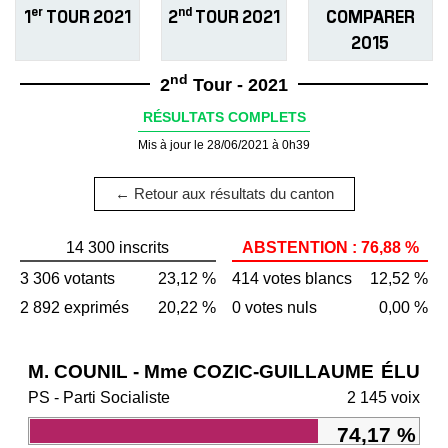
er
nd
1
TOUR 2021
2
TOUR 2021
COMPARER
2015
nd
2
Tour - 2021
RÉSULTATS COMPLETS
Mis à jour le 28/06/2021 à 0h39
← Retour aux résultats du canton
14 300 inscrits
ABSTENTION : 76,88 %
3 306 votants
23,12 %
414 votes blancs
12,52 %
2 892 exprimés
20,22 %
0 votes nuls
0,00 %
M. COUNIL - Mme COZIC-GUILLAUME
ÉLU
PS - Parti Socialiste
2 145 voix
74,17 %