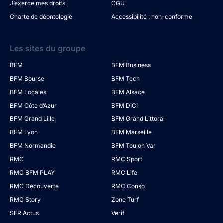
J’exerce mes droits
CGU
Charte de déontologie
Accessibilité : non-conforme
Les sites du groupe
BFM
BFM Business
BFM Bourse
BFM Tech
BFM Locales
BFM Alsace
BFM Côte d’Azur
BFM DICI
BFM Grand Lille
BFM Grand Littoral
BFM Lyon
BFM Marseille
BFM Normandie
BFM Toulon Var
RMC
RMC Sport
RMC BFM PLAY
RMC Life
RMC Découverte
RMC Conso
RMC Story
Zone Turf
SFR Actus
Verif