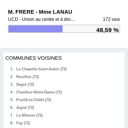
M. FRERE - Mme LANAU
UCD - Union au centre et à droite
172 voix
48,59 %
COMMUNES VOISINES
1.
La Chapelle-Saint-Aubin (72)
2.
Rouillon (72)
3.
Degré (72)
4.
Chaufour-Notre-Dame (72)
5.
Pruillé-le-Chétif (72)
6.
Aigné (72)
7.
La Milesse (72)
8.
Fay (72)