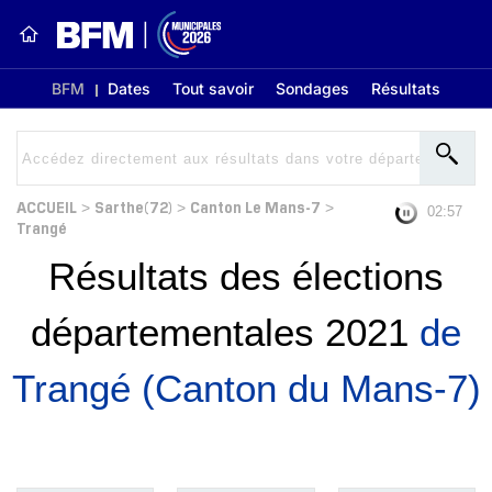
BFM
Dates
Tout savoir
Sondages
Résultats
ACCUEIL
Sarthe(72)
Canton Le Mans-7
>
>
>
02:56
Trangé
Résultats des élections
départementales 2021
de
Trangé (Canton du Mans-7)