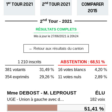
er
nd
1
TOUR 2021
2
TOUR 2021
COMPARER
2015
nd
2
Tour - 2021
RÉSULTATS COMPLETS
Mis à jour le 27/06/2021 à 20h24
← Retour aux résultats du canton
1 210 inscrits
ABSTENTION : 68,51 %
381 votants
31,49 %
16 votes blancs
4,20 %
354 exprimés
29,26 %
11 votes nuls
2,89 %
Mme DEBOST - M. LEPROUST
ÉLU
UGE - Union à gauche avec des écologistes
182 voix
51,41 %