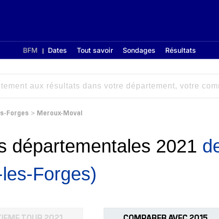
BFM
Dates
Tout savoir
Sondages
Résultats
es-Forges
Meroux-Moval
>
ons départementales 2021
d
-les-Forges)
IEME TOUR 2021
COMPARER AVEC 2015