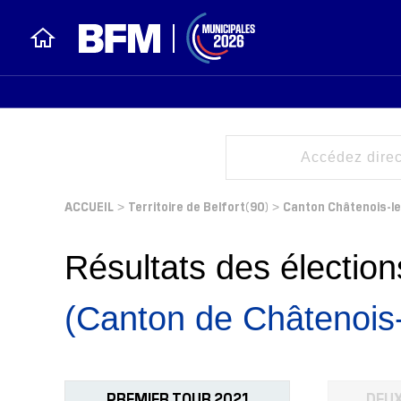
ACCUEIL
Territoire de Belfort(90)
Canton Châtenois-l
>
>
Résultats des électi
(Canton de Châtenois
PREMIER TOUR 2021
DEUX