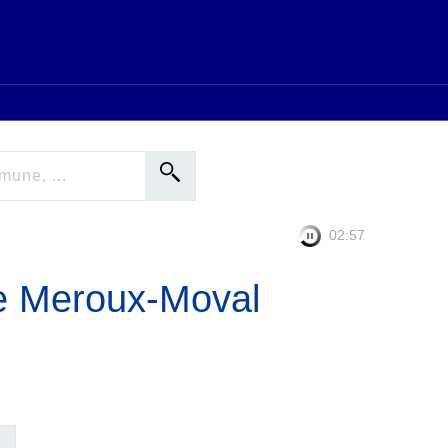
02:56
e Meroux-Moval