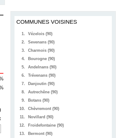
COMMUNES VOISINES
1.
Vézelois (90)
2.
Sevenans (90)
3.
Charmois (90)
4.
Bourogne (90)
5.
Andelnans (90)
6.
Trévenans (90)
 %
7.
Danjoutin (90)
 %
8.
Autrechêne (90)
9.
Botans (90)
10.
Chèvremont (90)
U
11.
Novillard (90)
x
12.
Froidefontaine (90)
13.
Bermont (90)