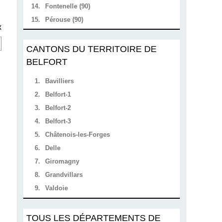
14.
Fontenelle (90)
15.
Pérouse (90)
x
CANTONS DU TERRITOIRE DE
BELFORT
1.
Bavilliers
2.
Belfort-1
3.
Belfort-2
4.
Belfort-3
5.
Châtenois-les-Forges
6.
Delle
7.
Giromagny
8.
Grandvillars
9.
Valdoie
TOUS LES DÉPARTEMENTS DE