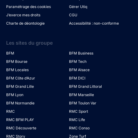
Paramétrage des cookies
Gérer Utiq
J’exerce mes droits
CGU
Charte de déontologie
Accessibilité : non-conforme
Les sites du groupe
BFM
BFM Business
BFM Bourse
BFM Tech
BFM Locales
BFM Alsace
BFM Côte d’Azur
BFM DICI
BFM Grand Lille
BFM Grand Littoral
BFM Lyon
BFM Marseille
BFM Normandie
BFM Toulon Var
RMC
RMC Sport
RMC BFM PLAY
RMC Life
RMC Découverte
RMC Conso
RMC Story
Zone Turf