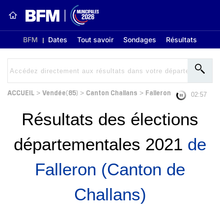
BFM
Dates
Tout savoir
Sondages
Résultats
ACCUEIL
Vendée(85)
Canton Challans
Falleron
>
>
>
02:56
Résultats des élections
départementales 2021
de
Falleron (Canton de
Challans)