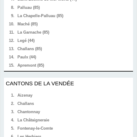
8.
Palluau (85)
9.
La Chapelle-Palluau (85)
10.
Maché (85)
11.
La Garnache (85)
12.
Legé (44)
13.
Challans (85)
14.
Paulx (44)
15.
Apremont (85)
CANTONS DE LA VENDÉE
1.
Aizenay
2.
Challans
3.
Chantonnay
4.
La Châtaigneraie
5.
Fontenay-le-Comte
6.
Les Herbiers