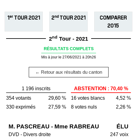
er
nd
1
TOUR 2021
2
TOUR 2021
COMPARER
2015
nd
2
Tour - 2021
RÉSULTATS COMPLETS
Mis à jour le 27/06/2021 à 20h26
← Retour aux résultats du canton
1 196 inscrits
ABSTENTION : 70,40 %
354 votants
29,60 %
16 votes blancs
4,52 %
330 exprimés
27,59 %
8 votes nuls
2,26 %
M. PASCREAU - Mme RABREAU
ÉLU
DVD - Divers droite
247 voix