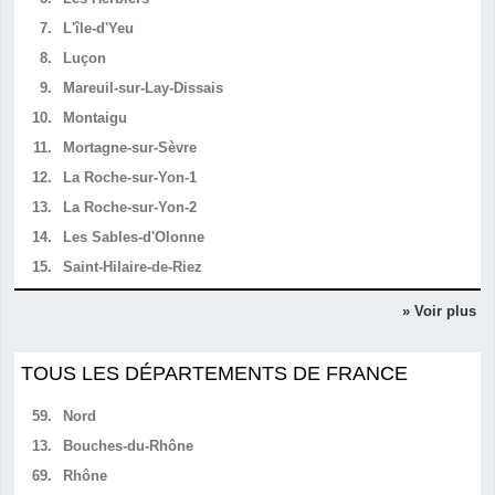
7.
L'île-d'Yeu
8.
Luçon
9.
Mareuil-sur-Lay-Dissais
10.
Montaigu
11.
Mortagne-sur-Sèvre
12.
La Roche-sur-Yon-1
13.
La Roche-sur-Yon-2
14.
Les Sables-d'Olonne
15.
Saint-Hilaire-de-Riez
» Voir plus
TOUS LES DÉPARTEMENTS DE FRANCE
59.
Nord
13.
Bouches-du-Rhône
69.
Rhône