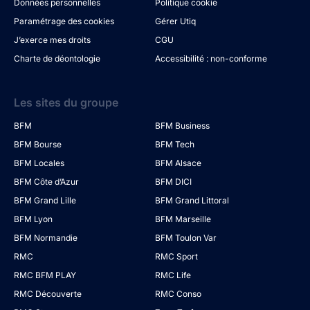
Données personnelles
Politique cookie
Paramétrage des cookies
Gérer Utiq
J’exerce mes droits
CGU
Charte de déontologie
Accessibilité : non-conforme
Les sites du groupe
BFM
BFM Business
BFM Bourse
BFM Tech
BFM Locales
BFM Alsace
BFM Côte d’Azur
BFM DICI
BFM Grand Lille
BFM Grand Littoral
BFM Lyon
BFM Marseille
BFM Normandie
BFM Toulon Var
RMC
RMC Sport
RMC BFM PLAY
RMC Life
RMC Découverte
RMC Conso