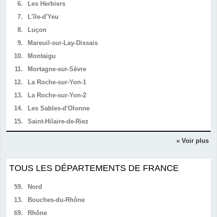
6.
Les Herbiers
7.
L'île-d'Yeu
8.
Luçon
9.
Mareuil-sur-Lay-Dissais
10.
Montaigu
11.
Mortagne-sur-Sèvre
12.
La Roche-sur-Yon-1
13.
La Roche-sur-Yon-2
14.
Les Sables-d'Olonne
15.
Saint-Hilaire-de-Riez
» Voir plus
TOUS LES DÉPARTEMENTS DE FRANCE
59.
Nord
13.
Bouches-du-Rhône
69.
Rhône