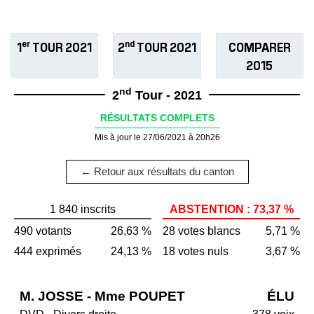
er
nd
1
TOUR 2021
2
TOUR 2021
COMPARER
2015
nd
2
Tour - 2021
RÉSULTATS COMPLETS
Mis à jour le 27/06/2021 à 20h26
← Retour aux résultats du canton
1 840 inscrits
ABSTENTION : 73,37 %
490 votants
26,63 %
28 votes blancs
5,71 %
444 exprimés
24,13 %
18 votes nuls
3,67 %
M. JOSSE - Mme POUPET
ÉLU