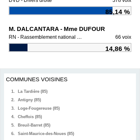
DVD - Divers droite
378 voix
85,14 %
M. DALCANTARA - Mme DUFOUR
RN - Rassemblement national et ses alliés
66 voix
14,86 %
COMMUNES VOISINES
1.
La Tardière (85)
2.
Antigny (85)
3.
Loge-Fougereuse (85)
4.
Cheffois (85)
5.
Breuil-Barret (85)
6.
Saint-Maurice-des-Noues (85)