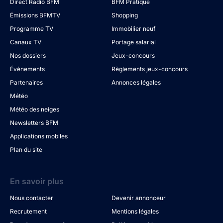
Direct Radio BFM
BFM Pratique
Émissions BFMTV
Shopping
Programme TV
Immobilier neuf
Canaux TV
Portage salarial
Nos dossiers
Jeux-concours
Évènements
Règlements jeux-concours
Partenaires
Annonces légales
Météo
Météo des neiges
Newsletters BFM
Applications mobiles
Plan du site
En savoir plus
Nous contacter
Devenir annonceur
Recrutement
Mentions légales