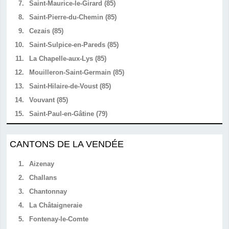
7.
Saint-Maurice-le-Girard (85)
8.
Saint-Pierre-du-Chemin (85)
9.
Cezais (85)
10.
Saint-Sulpice-en-Pareds (85)
11.
La Chapelle-aux-Lys (85)
12.
Mouilleron-Saint-Germain (85)
13.
Saint-Hilaire-de-Voust (85)
14.
Vouvant (85)
15.
Saint-Paul-en-Gâtine (79)
CANTONS DE LA VENDÉE
1.
Aizenay
2.
Challans
3.
Chantonnay
4.
La Châtaigneraie
5.
Fontenay-le-Comte