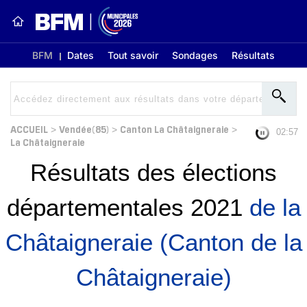
BFM
Dates
Tout savoir
Sondages
Résultats
ACCUEIL
Vendée(85)
Canton La Châtaigneraie
>
>
>
02:56
La Châtaigneraie
Résultats des élections
départementales 2021
de la
Châtaigneraie (Canton de la
Châtaigneraie)