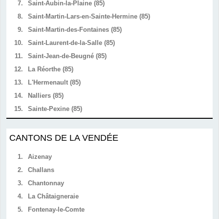
7.
Saint-Aubin-la-Plaine (85)
8.
Saint-Martin-Lars-en-Sainte-Hermine (85)
9.
Saint-Martin-des-Fontaines (85)
10.
Saint-Laurent-de-la-Salle (85)
11.
Saint-Jean-de-Beugné (85)
12.
La Réorthe (85)
13.
L'Hermenault (85)
14.
Nalliers (85)
15.
Sainte-Pexine (85)
CANTONS DE LA VENDÉE
1.
Aizenay
2.
Challans
3.
Chantonnay
4.
La Châtaigneraie
5.
Fontenay-le-Comte