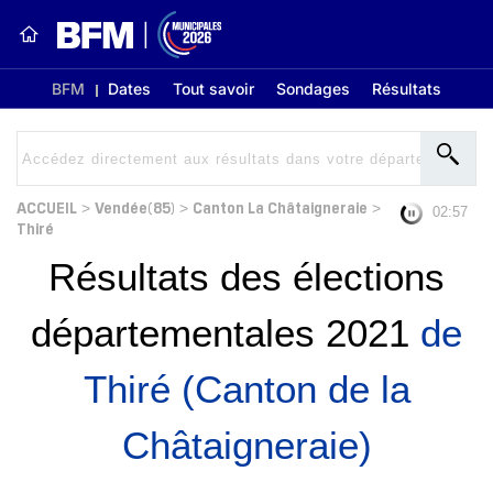
BFM
Dates
Tout savoir
Sondages
Résultats
ACCUEIL
Vendée(85)
Canton La Châtaigneraie
>
>
>
02:56
Thiré
Résultats des élections
départementales 2021
de
Thiré (Canton de la
Châtaigneraie)