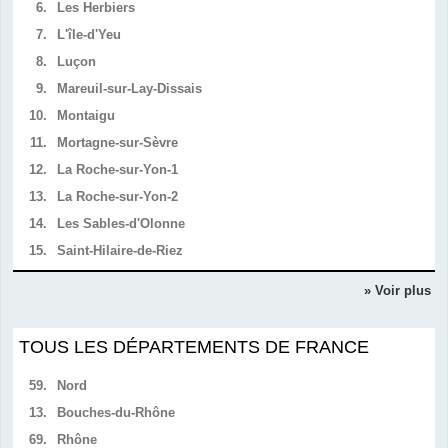
6.
Les Herbiers
7.
L'île-d'Yeu
8.
Luçon
9.
Mareuil-sur-Lay-Dissais
10.
Montaigu
11.
Mortagne-sur-Sèvre
12.
La Roche-sur-Yon-1
13.
La Roche-sur-Yon-2
14.
Les Sables-d'Olonne
15.
Saint-Hilaire-de-Riez
» Voir plus
TOUS LES DÉPARTEMENTS DE FRANCE
59.
Nord
13.
Bouches-du-Rhône
69.
Rhône