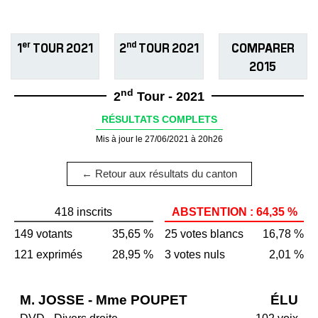
er
nd
1
TOUR 2021
2
TOUR 2021
COMPARER
2015
nd
2
Tour - 2021
RÉSULTATS COMPLETS
Mis à jour le 27/06/2021 à 20h26
← Retour aux résultats du canton
418 inscrits
ABSTENTION : 64,35 %
149 votants
35,65 %
25 votes blancs
16,78 %
121 exprimés
28,95 %
3 votes nuls
2,01 %
M. JOSSE - Mme POUPET
ÉLU