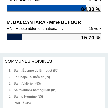
DVD - Divers droite
102 voix
84,30 %
M. DALCANTARA - Mme DUFOUR
RN - Rassemblement national et ses alliés
19 voix
15,70 %
COMMUNES VOISINES
1.
Saint-Étienne-de-Brillouet (85)
2.
La Chapelle-Thémer (85)
3.
Saint-Valérien (85)
4.
Saint-Juire-Champgillon (85)
5.
Sainte-Hermine (85)
6.
Pouillé (85)