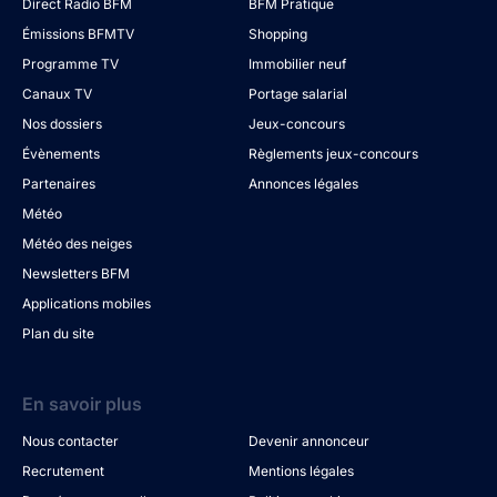
Direct Radio BFM
BFM Pratique
Émissions BFMTV
Shopping
Programme TV
Immobilier neuf
Canaux TV
Portage salarial
Nos dossiers
Jeux-concours
Évènements
Règlements jeux-concours
Partenaires
Annonces légales
Météo
Météo des neiges
Newsletters BFM
Applications mobiles
Plan du site
En savoir plus
Nous contacter
Devenir annonceur
Recrutement
Mentions légales