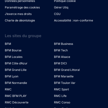
Données personnelles
Politique cookie
Paramétrage des cookies
Gérer Utiq
J’exerce mes droits
CGU
Charte de déontologie
Accessibilité : non-conforme
Les sites du groupe
BFM
BFM Business
BFM Bourse
BFM Tech
BFM Locales
BFM Alsace
BFM Côte d’Azur
BFM DICI
BFM Grand Lille
BFM Grand Littoral
BFM Lyon
BFM Marseille
BFM Normandie
BFM Toulon Var
RMC
RMC Sport
RMC BFM PLAY
RMC Life
RMC Découverte
RMC Conso