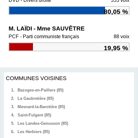
DVD - Divers droite
353 voix
80,05 %
M. LAÏDI - Mme SAUVÊTRE
PCF - Parti communiste français
88 voix
19,95 %
COMMUNES VOISINES
1.
Bazoges-en-Paillers (85)
2.
La Gaubretière (85)
3.
Mesnard-la-Barotière (85)
4.
Saint-Fulgent (85)
5.
Les Landes-Genusson (85)
6.
Les Herbiers (85)