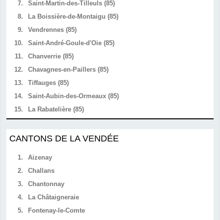
7.
Saint-Martin-des-Tilleuls (85)
8.
La Boissière-de-Montaigu (85)
9.
Vendrennes (85)
10.
Saint-André-Goule-d'Oie (85)
11.
Chanverrie (85)
12.
Chavagnes-en-Paillers (85)
13.
Tiffauges (85)
14.
Saint-Aubin-des-Ormeaux (85)
15.
La Rabatelière (85)
CANTONS DE LA VENDÉE
1.
Aizenay
2.
Challans
3.
Chantonnay
4.
La Châtaigneraie
5.
Fontenay-le-Comte