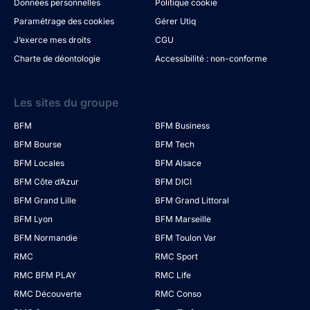
Données personnelles
Politique cookie
Paramétrage des cookies
Gérer Utiq
J’exerce mes droits
CGU
Charte de déontologie
Accessibilité : non-conforme
Les sites du groupe
BFM
BFM Business
BFM Bourse
BFM Tech
BFM Locales
BFM Alsace
BFM Côte d’Azur
BFM DICI
BFM Grand Lille
BFM Grand Littoral
BFM Lyon
BFM Marseille
BFM Normandie
BFM Toulon Var
RMC
RMC Sport
RMC BFM PLAY
RMC Life
RMC Découverte
RMC Conso