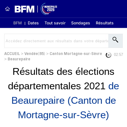
BFM
Dates
Tout savoir
Sondages
Résultats
ACCUEIL
Vendée(85)
Canton Mortagne-sur-Sèvre
>
>
02:56
Beaurepaire
>
Résultats des élections
départementales 2021
de
Beaurepaire (Canton de
Mortagne-sur-Sèvre)