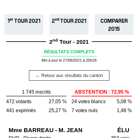
er
nd
1
TOUR 2021
2
TOUR 2021
COMPARER
2015
nd
2
Tour - 2021
RÉSULTATS COMPLETS
Mis à jour le 27/06/2021 à 20h26
← Retour aux résultats du canton
1 745 inscrits
ABSTENTION : 72,95 %
472 votants
27,05 %
24 votes blancs
5,08 %
441 exprimés
25,27 %
7 votes nuls
1,48 %
Mme BARREAU - M. JEAN
ÉLU