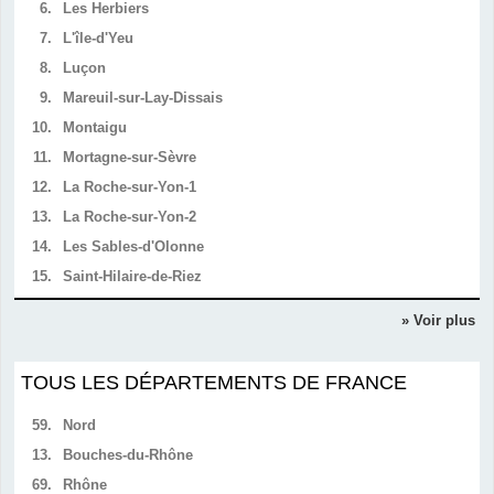
6.
Les Herbiers
7.
L'île-d'Yeu
8.
Luçon
9.
Mareuil-sur-Lay-Dissais
10.
Montaigu
11.
Mortagne-sur-Sèvre
12.
La Roche-sur-Yon-1
13.
La Roche-sur-Yon-2
14.
Les Sables-d'Olonne
15.
Saint-Hilaire-de-Riez
» Voir plus
TOUS LES DÉPARTEMENTS DE FRANCE
59.
Nord
13.
Bouches-du-Rhône
69.
Rhône