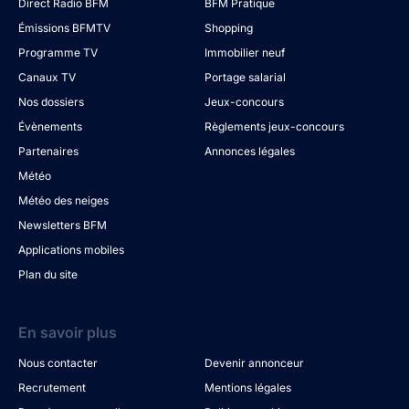
Direct Radio BFM
BFM Pratique
Émissions BFMTV
Shopping
Programme TV
Immobilier neuf
Canaux TV
Portage salarial
Nos dossiers
Jeux-concours
Évènements
Règlements jeux-concours
Partenaires
Annonces légales
Météo
Météo des neiges
Newsletters BFM
Applications mobiles
Plan du site
En savoir plus
Nous contacter
Devenir annonceur
Recrutement
Mentions légales