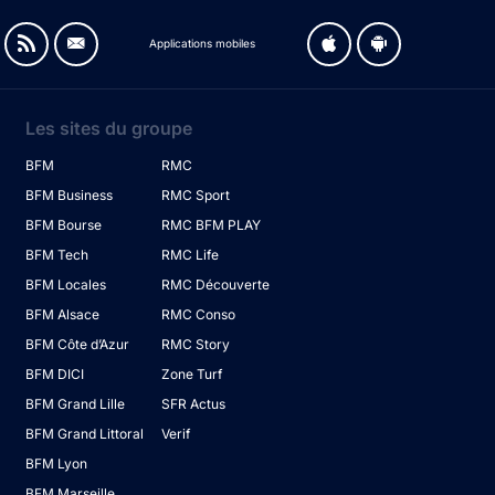
Applications mobiles
Les sites du groupe
BFM
RMC
BFM Business
RMC Sport
BFM Bourse
RMC BFM PLAY
BFM Tech
RMC Life
BFM Locales
RMC Découverte
BFM Alsace
RMC Conso
BFM Côte d’Azur
RMC Story
BFM DICI
Zone Turf
BFM Grand Lille
SFR Actus
BFM Grand Littoral
Verif
BFM Lyon
BFM Marseille