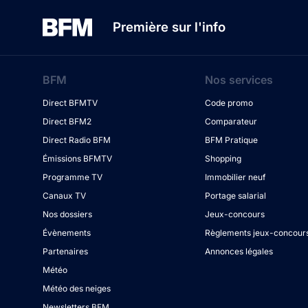
Première sur l'info
BFM
Nos services
Direct BFMTV
Code promo
Direct BFM2
Comparateur
Direct Radio BFM
BFM Pratique
Émissions BFMTV
Shopping
Programme TV
Immobilier neuf
Canaux TV
Portage salarial
Nos dossiers
Jeux-concours
Évènements
Règlements jeux-concour
Partenaires
Annonces légales
Météo
Météo des neiges
Newsletters BFM