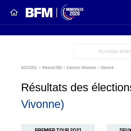
ACCUEIL
Vienne(86)
Canton Vivonne
Dienné
>
>
>
Résultats des électi
Vivonne)
PREMIER TOUR 2021
DEUX