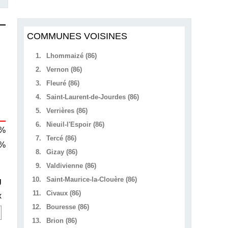
COMMUNES VOISINES
1.
Lhommaizé (86)
2.
Vernon (86)
3.
Fleuré (86)
4.
Saint-Laurent-de-Jourdes (86)
5.
Verrières (86)
6.
Nieuil-l'Espoir (86)
 %
7.
Tercé (86)
 %
8.
Gizay (86)
9.
Valdivienne (86)
10.
Saint-Maurice-la-Clouère (86)
U
11.
Civaux (86)
x
12.
Bouresse (86)
13.
Brion (86)