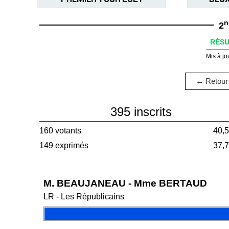
n
2
RÉSU
Mis à jo
← Retour 
395 inscrits
160 votants
40,
149 exprimés
37,
M. BEAUJANEAU - Mme BERTAUD
LR - Les Républicains