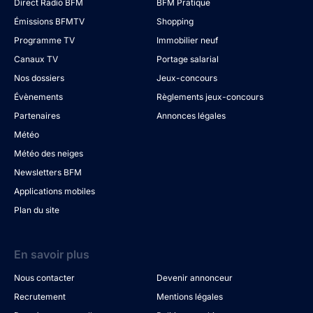
Direct Radio BFM
BFM Pratique
Émissions BFMTV
Shopping
Programme TV
Immobilier neuf
Canaux TV
Portage salarial
Nos dossiers
Jeux-concours
Évènements
Règlements jeux-concours
Partenaires
Annonces légales
Météo
Météo des neiges
Newsletters BFM
Applications mobiles
Plan du site
En savoir plus
Nous contacter
Devenir annonceur
Recrutement
Mentions légales