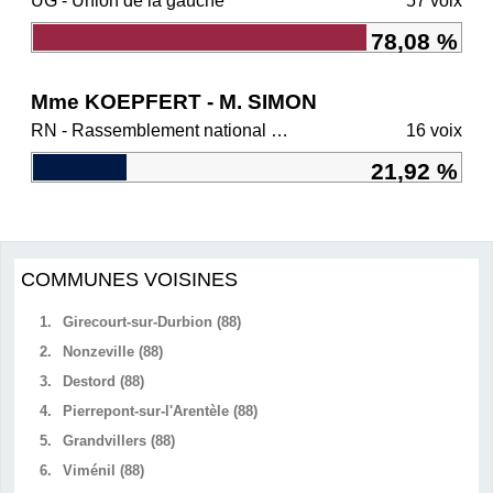
UG - Union de la gauche
57 voix
78,08 %
Mme KOEPFERT - M. SIMON
RN - Rassemblement national et ses alliés
16 voix
21,92 %
COMMUNES VOISINES
1.
Girecourt-sur-Durbion (88)
2.
Nonzeville (88)
3.
Destord (88)
4.
Pierrepont-sur-l'Arentèle (88)
5.
Grandvillers (88)
6.
Viménil (88)