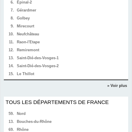
6.
Épinal-2
7.
Gérardmer
8.
Golbey
9.
Mirecourt
10.
Neufchâteau
11.
Raon-l'Etape
12.
Remiremont
13.
Saint-Dié-des-Vosges-1
14.
Saint-Dié-des-Vosges-2
15.
Le Thillot
» Voir plus
TOUS LES DÉPARTEMENTS DE FRANCE
59.
Nord
13.
Bouches-du-Rhône
69.
Rhône