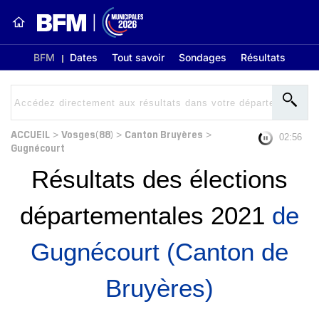
BFM
Dates
Tout savoir
Sondages
Résultats
ACCUEIL
Vosges(88)
Canton Bruyères
>
>
>
02:56
Gugnécourt
Résultats des élections
départementales 2021
de
Gugnécourt (Canton de
Bruyères)