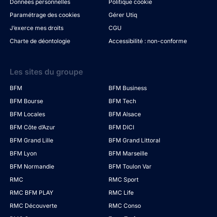
Données personnelles
Politique cookie
Paramétrage des cookies
Gérer Utiq
J’exerce mes droits
CGU
Charte de déontologie
Accessibilité : non-conforme
Les sites du groupe
BFM
BFM Business
BFM Bourse
BFM Tech
BFM Locales
BFM Alsace
BFM Côte d’Azur
BFM DICI
BFM Grand Lille
BFM Grand Littoral
BFM Lyon
BFM Marseille
BFM Normandie
BFM Toulon Var
RMC
RMC Sport
RMC BFM PLAY
RMC Life
RMC Découverte
RMC Conso