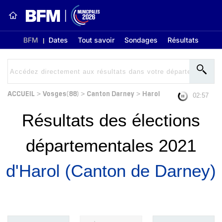
BFM
Dates
Tout savoir
Sondages
Résultats
ACCUEIL
Vosges(88)
Canton Darney
Harol
>
>
>
02:56
Résultats des élections
départementales 2021
d'Harol (Canton de Darney)