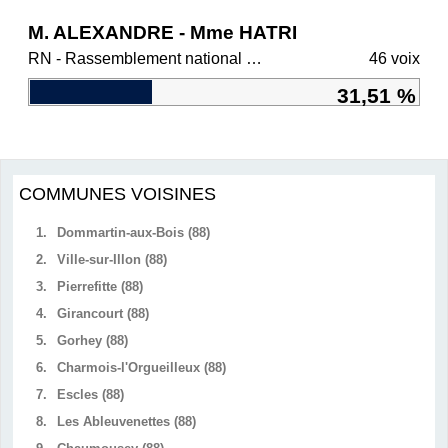
M. ALEXANDRE - Mme HATRI
RN - Rassemblement national et ses alliés
46 voix
31,51 %
COMMUNES VOISINES
1.
Dommartin-aux-Bois (88)
2.
Ville-sur-Illon (88)
3.
Pierrefitte (88)
4.
Girancourt (88)
5.
Gorhey (88)
6.
Charmois-l'Orgueilleux (88)
7.
Escles (88)
8.
Les Ableuvenettes (88)