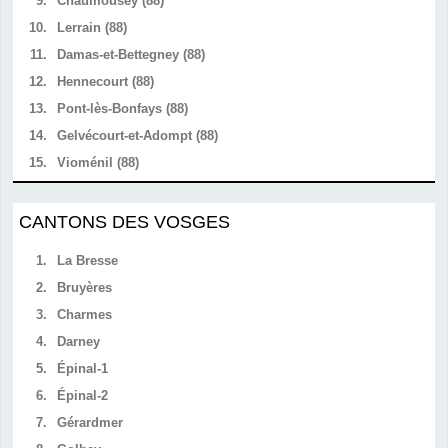
9.
Chaumousey (88)
10.
Lerrain (88)
11.
Damas-et-Bettegney (88)
12.
Hennecourt (88)
13.
Pont-lès-Bonfays (88)
14.
Gelvécourt-et-Adompt (88)
15.
Vioménil (88)
CANTONS DES VOSGES
1.
La Bresse
2.
Bruyères
3.
Charmes
4.
Darney
5.
Épinal-1
6.
Épinal-2
7.
Gérardmer