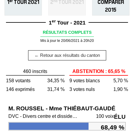
er
nd
1
TOUR 2021
2
TOUR 2021
COMPARER
2015
er
1
Tour - 2021
RÉSULTATS COMPLETS
Mis à jour le 20/06/2021 à 20h20
← Retour aux résultats du canton
460 inscrits
ABSTENTION : 65,65 %
158 votants
34,35 %
9 votes blancs
5,70 %
146 exprimés
31,74 %
3 votes nuls
1,90 %
M. ROUSSEL - Mme THIÉBAUT-GAUDÉ
DVC - Divers centre et dissidents Ensemble
100 voix
ÉLU
68,49 %