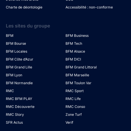
Charte de déontologie
Accessibilité : non-conforme
Les sites du groupe
BFM
BFM Business
BFM Bourse
BFM Tech
BFM Locales
BFM Alsace
BFM Côte d’Azur
BFM DICI
BFM Grand Lille
BFM Grand Littoral
BFM Lyon
BFM Marseille
BFM Normandie
BFM Toulon Var
RMC
RMC Sport
RMC BFM PLAY
RMC Life
RMC Découverte
RMC Conso
RMC Story
Zone Turf
SFR Actus
Verif