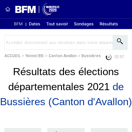
BFM
Dates
Tout savoir
Sondages
Résultats
ACCUEIL
Yonne(89)
Canton Avallon
Bussières
>
>
>
02:56
Résultats des élections
départementales 2021
de
Bussières (Canton d'Avallon)