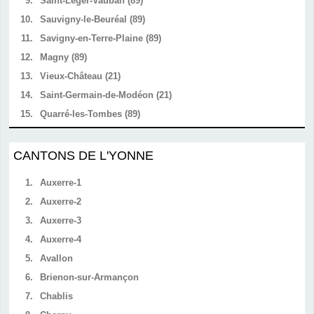
9.
Saint-Léger-Vauban (89)
10.
Sauvigny-le-Beuréal (89)
11.
Savigny-en-Terre-Plaine (89)
12.
Magny (89)
13.
Vieux-Château (21)
14.
Saint-Germain-de-Modéon (21)
15.
Quarré-les-Tombes (89)
CANTONS DE L'YONNE
1.
Auxerre-1
2.
Auxerre-2
3.
Auxerre-3
4.
Auxerre-4
5.
Avallon
6.
Brienon-sur-Armançon
7.
Chablis