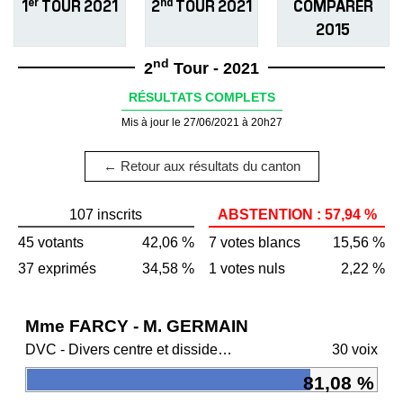
er
nd
1
TOUR 2021
2
TOUR 2021
COMPARER
2015
nd
2
Tour - 2021
RÉSULTATS COMPLETS
Mis à jour le 27/06/2021 à 20h27
← Retour aux résultats du canton
107 inscrits
ABSTENTION : 57,94 %
45 votants
42,06 %
7 votes blancs
15,56 %
37 exprimés
34,58 %
1 votes nuls
2,22 %
Mme FARCY - M. GERMAIN
DVC - Divers centre et dissidents Ensemble
30 voix
81,08 %