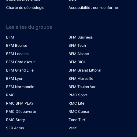
Charte de déontologie
Accessibilité : non-conforme
Les sites du groupe
BFM
BFM Business
BFM Bourse
BFM Tech
BFM Locales
BFM Alsace
BFM Côte d’Azur
BFM DICI
BFM Grand Lille
BFM Grand Littoral
BFM Lyon
BFM Marseille
BFM Normandie
BFM Toulon Var
RMC
RMC Sport
RMC BFM PLAY
RMC Life
RMC Découverte
RMC Conso
RMC Story
Zone Turf
SFR Actus
Verif