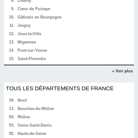
8.
Charny
9.
Cœur de Puisaye
10.
Gâtinais en Bourgogne
11.
Joigny
12.
Joux-la-Ville
13.
Migennes
14.
Pont-sur-Yonne
15.
Saint-Florentin
» Voir plus
TOUS LES DÉPARTEMENTS DE FRANCE
59.
Nord
13.
Bouches-du-Rhône
69.
Rhône
93.
Seine-Saint-Denis
92.
Hauts-de-Seine