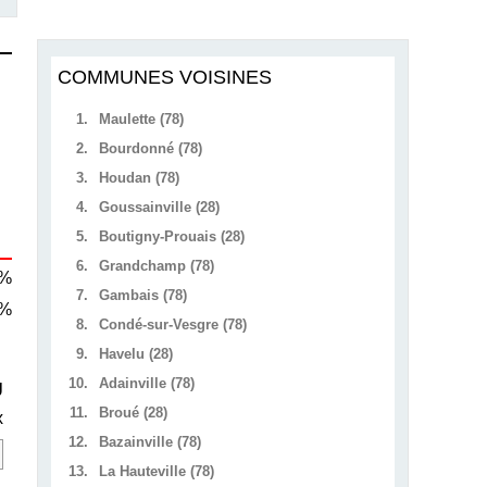
COMMUNES VOISINES
1.
Maulette (78)
2.
Bourdonné (78)
3.
Houdan (78)
4.
Goussainville (28)
5.
Boutigny-Prouais (28)
6.
Grandchamp (78)
 %
7.
Gambais (78)
 %
8.
Condé-sur-Vesgre (78)
9.
Havelu (28)
10.
Adainville (78)
U
11.
Broué (28)
x
12.
Bazainville (78)
13.
La Hauteville (78)