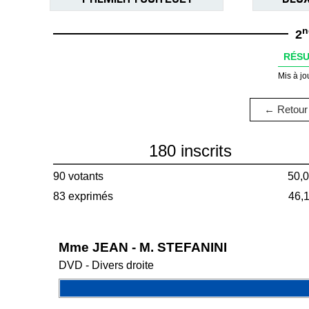
n
2
RÉSU
Mis à jo
← Retour 
180 inscrits
90 votants
50,
83 exprimés
46,
Mme JEAN - M. STEFANINI
DVD - Divers droite