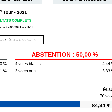
d
Tour - 2021
LTATS COMPLETS
ur le 27/06/2021 à 21h11
aux résultats du canton
ABSTENTION : 50,00 %
00 %
4 votes blancs
4,44
11 %
3 votes nuls
3,33
ÉL
70 voi
84,34 %