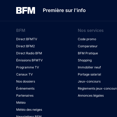
Première sur l'info
BFM
Nos services
Direct BFMTV
Code promo
Direct BFM2
Comparateur
Direct Radio BFM
BFM Pratique
Émissions BFMTV
Shopping
Programme TV
Immobilier neuf
Canaux TV
Portage salarial
Nos dossiers
Jeux-concours
Évènements
Règlements jeux-concour
Partenaires
Annonces légales
Météo
Météo des neiges
Newsletters BFM