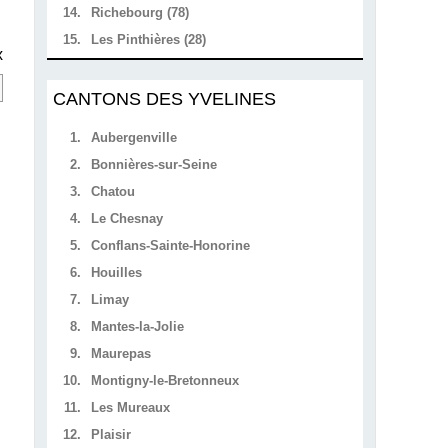
14.
Richebourg (78)
15.
Les Pinthières (28)
x
CANTONS DES YVELINES
1.
Aubergenville
2.
Bonnières-sur-Seine
3.
Chatou
4.
Le Chesnay
5.
Conflans-Sainte-Honorine
6.
Houilles
7.
Limay
8.
Mantes-la-Jolie
9.
Maurepas
10.
Montigny-le-Bretonneux
11.
Les Mureaux
12.
Plaisir