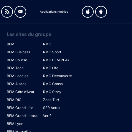
Applications mobiles
Les sites du groupe
BFM
RMC
BFM Business
RMC Sport
BFM Bourse
RMC BFM PLAY
BFM Tech
RMC Life
BFM Locales
RMC Découverte
BFM Alsace
RMC Conso
BFM Côte d’Azur
RMC Story
BFM DICI
Zone Turf
BFM Grand Lille
SFR Actus
BFM Grand Littoral
Verif
BFM Lyon
BFM Marseille