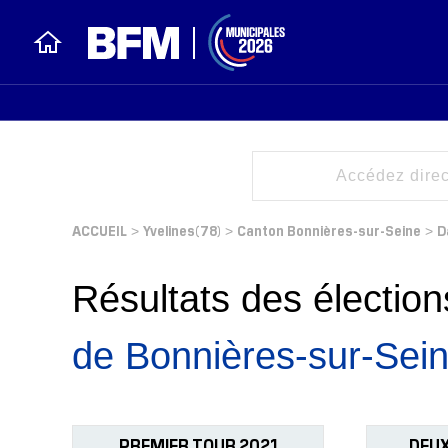
ACCUEIL
Yvelines(78)
Canton Bonnières-sur-Seine
D
>
>
>
Résultats des électi
de Bonnières-sur-Sein
PREMIER TOUR 2021
DEUX