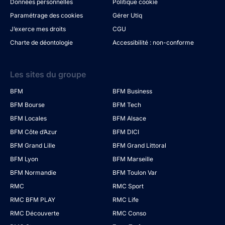
Données personnelles
Politique cookie
Paramétrage des cookies
Gérer Utiq
J’exerce mes droits
CGU
Charte de déontologie
Accessibilité : non-conforme
Les sites du groupe
BFM
BFM Business
BFM Bourse
BFM Tech
BFM Locales
BFM Alsace
BFM Côte d’Azur
BFM DICI
BFM Grand Lille
BFM Grand Littoral
BFM Lyon
BFM Marseille
BFM Normandie
BFM Toulon Var
RMC
RMC Sport
RMC BFM PLAY
RMC Life
RMC Découverte
RMC Conso