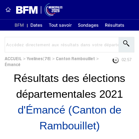
BFM
Dates
Tout savoir
Sondages
Résultats
ACCUEIL
Yvelines(78)
Canton Rambouillet
>
>
>
02:56
Émancé
Résultats des élections
départementales 2021
d'Émancé (Canton de
Rambouillet)