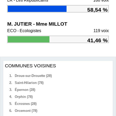
LR - Les Républicains
168 voix
58,54 %
M. JUTIER - Mme MILLOT
ECO - Ecologistes
119 voix
41,46 %
COMMUNES VOISINES
1.
Droue-sur-Drouette (28)
2.
Saint-Hilarion (78)
3.
Épernon (28)
4.
Orphin (78)
5.
Écrosnes (28)
6.
Orcemont (78)