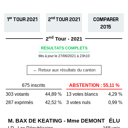
er
nd
1
TOUR 2021
2
TOUR 2021
COMPARER
2015
nd
2
Tour - 2021
RÉSULTATS COMPLETS
Mis à jour le 27/06/2021 à 23h10
← Retour aux résultats du canton
675 inscrits
ABSTENTION : 55,11 %
303 votants
44,89 %
13 votes blancs
4,29 %
287 exprimés
42,52 %
3 votes nuls
0,99 %
M. BAX DE KEATING - Mme DEMONT
ÉLU