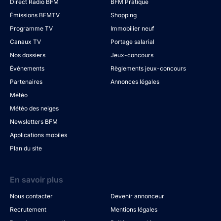
Direct Radio BFM
BFM Pratique
Émissions BFMTV
Shopping
Programme TV
Immobilier neuf
Canaux TV
Portage salarial
Nos dossiers
Jeux-concours
Évènements
Règlements jeux-concours
Partenaires
Annonces légales
Météo
Météo des neiges
Newsletters BFM
Applications mobiles
Plan du site
En savoir plus
Nous contacter
Devenir annonceur
Recrutement
Mentions légales