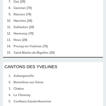
7.
Gas (28)
8.
Gazeran (78)
9.
Raizeux (78)
10.
Hanches (28)
11.
Gallardon (28)
12.
Hermeray (78)
13.
Houx (28)
14.
Prunay-en-Yvelines (78)
15.
Saint-Martin-de-Nigelles (28)
CANTONS DES YVELINES
1.
Aubergenville
2.
Bonnières-sur-Seine
3.
Chatou
4.
Le Chesnay
5.
Conflans-Sainte-Honorine