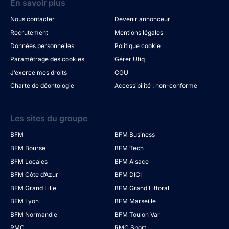
En savoir plus
Nous contacter
Devenir annonceur
Recrutement
Mentions légales
Données personnelles
Politique cookie
Paramétrage des cookies
Gérer Utiq
J’exerce mes droits
CGU
Charte de déontologie
Accessibilité : non-conforme
Les sites du groupe
BFM
BFM Business
BFM Bourse
BFM Tech
BFM Locales
BFM Alsace
BFM Côte d’Azur
BFM DICI
BFM Grand Lille
BFM Grand Littoral
BFM Lyon
BFM Marseille
BFM Normandie
BFM Toulon Var
RMC
RMC Sport