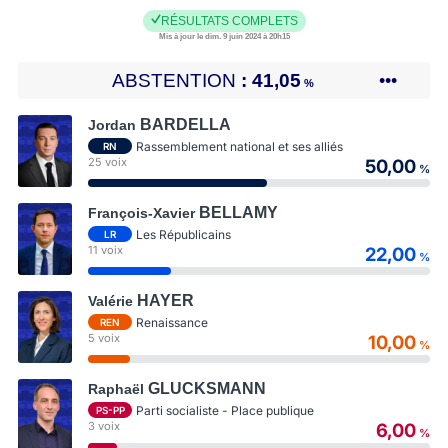
RÉSULTATS COMPLETS
Mis à jour le dim. 9 juin 2024 à 20h15
ABSTENTION
41,05
•••
%
BARDELLA
Jordan
Rassemblement national et ses alliés
RN
25 voix
50,00
%
BELLAMY
François-Xavier
Les Républicains
LR
11 voix
22,00
%
HAYER
Valérie
Renaissance
REN
5 voix
10,00
%
GLUCKSMANN
Raphaël
Parti socialiste - Place publique
PS-PP
3 voix
6,00
%