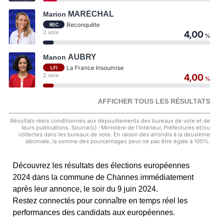
MARÉCHAL
Marion
Reconquête
REC
2 voix
4,00
%
AUBRY
Manon
La France Insoumise
LFI
2 voix
4,00
%
AFFICHER TOUS LES RÉSULTATS
Résultats réels conditionnés aux dépouillements des bureaux de vote et de
leurs publications. Source(s) : Ministère de l'Intérieur, Préfectures et/ou
collectes dans les bureaux de vote. En raison des arrondis à la deuxième
décimale, la somme des pourcentages peut ne pas être égale à 100%.
Découvrez les résultats des élections européennes
2024 dans la commune de Channes immédiatement
après leur annonce, le soir du 9 juin 2024.
Restez connectés pour connaître en temps réel les
performances des candidats aux européennes.