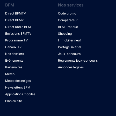
BFM
Nos services
Direct BFMTV
Code promo
Direct BFM2
Comparateur
Direct Radio BFM
BFM Pratique
Émissions BFMTV
Shopping
Programme TV
Immobilier neuf
Canaux TV
Portage salarial
Nos dossiers
Jeux-concours
Évènements
Règlements jeux-concours
Partenaires
Annonces légales
Météo
Météo des neiges
Newsletters BFM
Applications mobiles
Plan du site