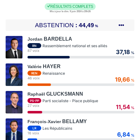
RÉSULTATS COMPLETS
Mis à jour le dim. 9 juin 2024 à 20h26
ABSTENTION
44,49
•••
%
BARDELLA
Jordan
Rassemblement national et ses alliés
RN
87 voix
37,18
%
HAYER
Valérie
Renaissance
REN
46 voix
19,66
%
GLUCKSMANN
Raphaël
Parti socialiste - Place publique
PS-PP
27 voix
11,54
%
BELLAMY
François-Xavier
Les Républicains
LR
16 voix
6,84
%