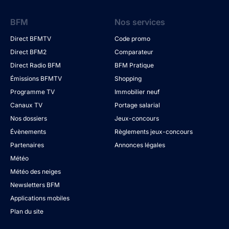
BFM
Nos services
Direct BFMTV
Code promo
Direct BFM2
Comparateur
Direct Radio BFM
BFM Pratique
Émissions BFMTV
Shopping
Programme TV
Immobilier neuf
Canaux TV
Portage salarial
Nos dossiers
Jeux-concours
Évènements
Règlements jeux-concours
Partenaires
Annonces légales
Météo
Météo des neiges
Newsletters BFM
Applications mobiles
Plan du site