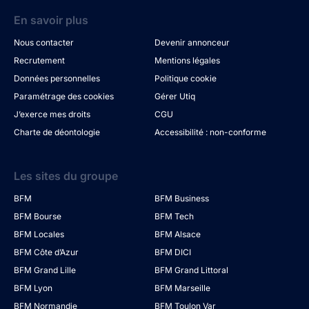
En savoir plus
Nous contacter
Devenir annonceur
Recrutement
Mentions légales
Données personnelles
Politique cookie
Paramétrage des cookies
Gérer Utiq
J’exerce mes droits
CGU
Charte de déontologie
Accessibilité : non-conforme
Les sites du groupe
BFM
BFM Business
BFM Bourse
BFM Tech
BFM Locales
BFM Alsace
BFM Côte d’Azur
BFM DICI
BFM Grand Lille
BFM Grand Littoral
BFM Lyon
BFM Marseille
BFM Normandie
BFM Toulon Var