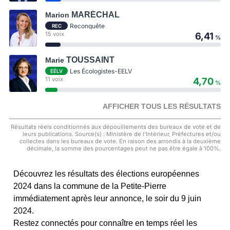
MARÉCHAL
Marion
Reconquête
REC
15 voix
6,41
%
TOUSSAINT
Marie
Les Écologistes-EELV
EÉLV
11 voix
4,70
%
AFFICHER TOUS LES RÉSULTATS
Résultats réels conditionnés aux dépouillements des bureaux de vote et de
leurs publications. Source(s) : Ministère de l'Intérieur, Préfectures et/ou
collectes dans les bureaux de vote. En raison des arrondis à la deuxième
décimale, la somme des pourcentages peut ne pas être égale à 100%.
Découvrez les résultats des élections européennes
2024 dans la commune de la Petite-Pierre
immédiatement après leur annonce, le soir du 9 juin
2024.
Restez connectés pour connaître en temps réel les