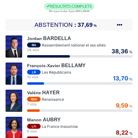
RÉSULTATS COMPLETS
Mis à jour le dim. 9 juin 2024 à 20h26
ABSTENTION
37,69
•••
%
BARDELLA
Jordan
Rassemblement national et ses alliés
RN
28 voix
38,36
%
BELLAMY
François-Xavier
Les Républicains
LR
10 voix
13,70
%
HAYER
Valérie
Renaissance
REN
7 voix
9,59
%
AUBRY
Manon
La France Insoumise
LFI
6 voix
8,22
%