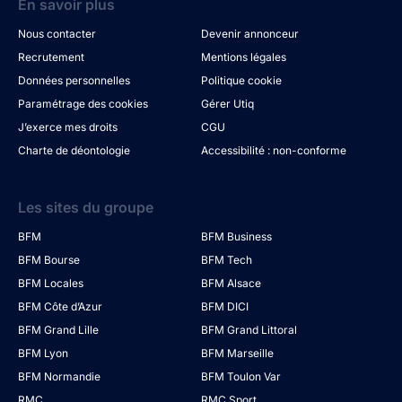
En savoir plus
Nous contacter
Devenir annonceur
Recrutement
Mentions légales
Données personnelles
Politique cookie
Paramétrage des cookies
Gérer Utiq
J’exerce mes droits
CGU
Charte de déontologie
Accessibilité : non-conforme
Les sites du groupe
BFM
BFM Business
BFM Bourse
BFM Tech
BFM Locales
BFM Alsace
BFM Côte d’Azur
BFM DICI
BFM Grand Lille
BFM Grand Littoral
BFM Lyon
BFM Marseille
BFM Normandie
BFM Toulon Var
RMC
RMC Sport