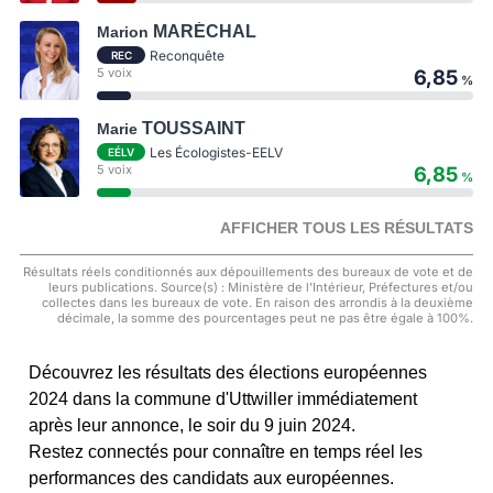
MARÉCHAL
Marion
Reconquête
REC
5 voix
6,85
%
TOUSSAINT
Marie
Les Écologistes-EELV
EÉLV
5 voix
6,85
%
AFFICHER TOUS LES RÉSULTATS
Résultats réels conditionnés aux dépouillements des bureaux de vote et de
leurs publications. Source(s) : Ministère de l'Intérieur, Préfectures et/ou
collectes dans les bureaux de vote. En raison des arrondis à la deuxième
décimale, la somme des pourcentages peut ne pas être égale à 100%.
Découvrez les résultats des élections européennes
2024 dans la commune d'Uttwiller immédiatement
après leur annonce, le soir du 9 juin 2024.
Restez connectés pour connaître en temps réel les
performances des candidats aux européennes.