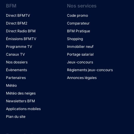
BFM
Nos services
Direct BFMTV
Code promo
Direct BFM2
Comparateur
Direct Radio BFM
BFM Pratique
Émissions BFMTV
Shopping
Programme TV
Immobilier neuf
Canaux TV
Portage salarial
Nos dossiers
Jeux-concours
Évènements
Règlements jeux-concours
Partenaires
Annonces légales
Météo
Météo des neiges
Newsletters BFM
Applications mobiles
Plan du site