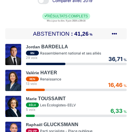
Comparer avec 2019
RÉSULTATS COMPLETS
Mis à jour le dim. 9 juin 2024 à 20h16
ABSTENTION
41,26
•••
%
BARDELLA
Jordan
Rassemblement national et ses alliés
RN
29 voix
36,71
%
HAYER
Valérie
Renaissance
REN
13 voix
16,46
%
TOUSSAINT
Marie
Les Écologistes-EELV
EÉLV
5 voix
6,33
%
GLUCKSMANN
Raphaël
Parti socialiste - Place publique
PS-PP