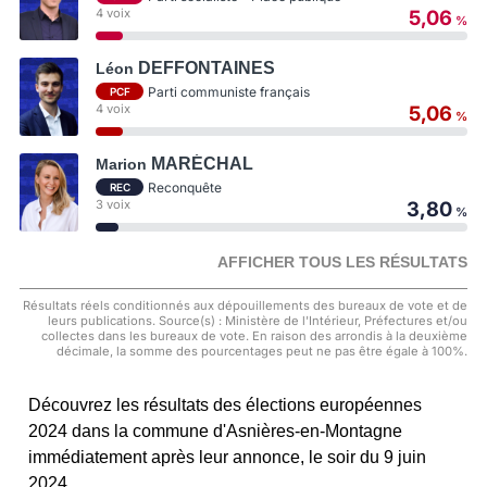
4 voix
5,06
%
DEFFONTAINES
Léon
Parti communiste français
PCF
4 voix
5,06
%
MARÉCHAL
Marion
Reconquête
REC
3 voix
3,80
%
AFFICHER TOUS LES RÉSULTATS
Résultats réels conditionnés aux dépouillements des bureaux de vote et de
leurs publications. Source(s) : Ministère de l'Intérieur, Préfectures et/ou
collectes dans les bureaux de vote. En raison des arrondis à la deuxième
décimale, la somme des pourcentages peut ne pas être égale à 100%.
Découvrez les résultats des élections européennes
2024 dans la commune d'Asnières-en-Montagne
immédiatement après leur annonce, le soir du 9 juin
2024.