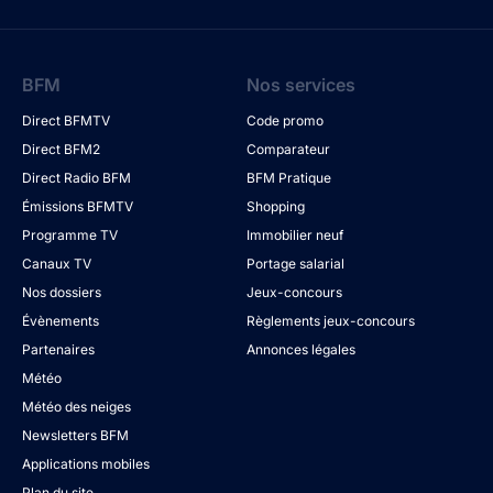
BFM
Nos services
Direct BFMTV
Code promo
Direct BFM2
Comparateur
Direct Radio BFM
BFM Pratique
Émissions BFMTV
Shopping
Programme TV
Immobilier neuf
Canaux TV
Portage salarial
Nos dossiers
Jeux-concours
Évènements
Règlements jeux-concours
Partenaires
Annonces légales
Météo
Météo des neiges
Newsletters BFM
Applications mobiles
Plan du site