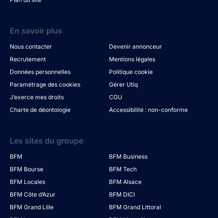
En savoir plus
Nous contacter
Devenir annonceur
Recrutement
Mentions légales
Données personnelles
Politique cookie
Paramétrage des cookies
Gérer Utiq
J’exerce mes droits
CGU
Charte de déontologie
Accessibilité : non-conforme
Les sites du groupe
BFM
BFM Business
BFM Bourse
BFM Tech
BFM Locales
BFM Alsace
BFM Côte d’Azur
BFM DICI
BFM Grand Lille
BFM Grand Littoral