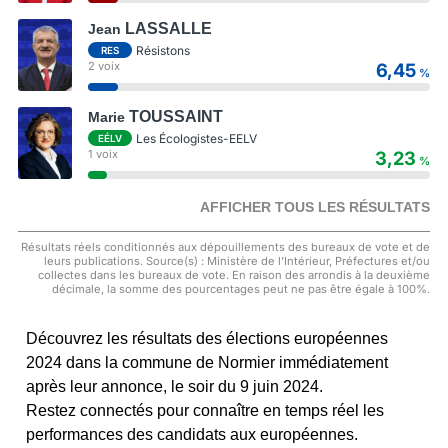
LASSALLE
Jean
Résistons
RES
2 voix
6,45
%
TOUSSAINT
Marie
Les Écologistes-EELV
EÉLV
1 voix
3,23
%
AFFICHER TOUS LES RÉSULTATS
Résultats réels conditionnés aux dépouillements des bureaux de vote et de
leurs publications. Source(s) : Ministère de l'Intérieur, Préfectures et/ou
collectes dans les bureaux de vote. En raison des arrondis à la deuxième
décimale, la somme des pourcentages peut ne pas être égale à 100%.
Découvrez les résultats des élections européennes
2024 dans la commune de Normier immédiatement
après leur annonce, le soir du 9 juin 2024.
Restez connectés pour connaître en temps réel les
performances des candidats aux européennes.