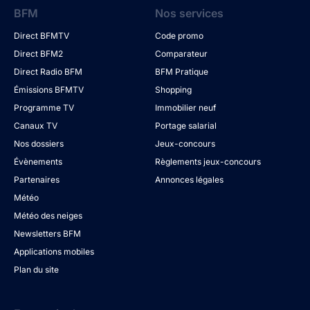
BFM
Nos services
Direct BFMTV
Code promo
Direct BFM2
Comparateur
Direct Radio BFM
BFM Pratique
Émissions BFMTV
Shopping
Programme TV
Immobilier neuf
Canaux TV
Portage salarial
Nos dossiers
Jeux-concours
Évènements
Règlements jeux-concours
Partenaires
Annonces légales
Météo
Météo des neiges
Newsletters BFM
Applications mobiles
Plan du site