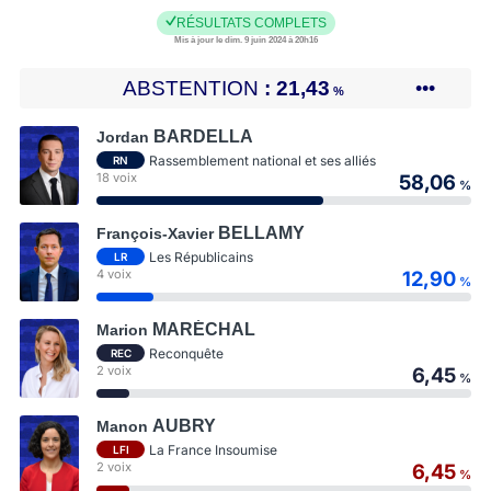
RÉSULTATS COMPLETS
Mis à jour le dim. 9 juin 2024 à 20h16
ABSTENTION
21,43
•••
%
BARDELLA
Jordan
Rassemblement national et ses alliés
RN
18 voix
58,06
%
BELLAMY
François-Xavier
Les Républicains
LR
4 voix
12,90
%
MARÉCHAL
Marion
Reconquête
REC
2 voix
6,45
%
AUBRY
Manon
La France Insoumise
LFI
2 voix
6,45
%