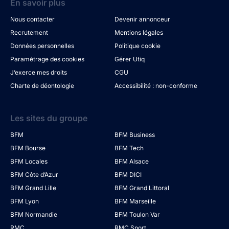
En savoir plus
Nous contacter
Devenir annonceur
Recrutement
Mentions légales
Données personnelles
Politique cookie
Paramétrage des cookies
Gérer Utiq
J’exerce mes droits
CGU
Charte de déontologie
Accessibilité : non-conforme
Les sites du groupe
BFM
BFM Business
BFM Bourse
BFM Tech
BFM Locales
BFM Alsace
BFM Côte d’Azur
BFM DICI
BFM Grand Lille
BFM Grand Littoral
BFM Lyon
BFM Marseille
BFM Normandie
BFM Toulon Var
RMC
RMC Sport