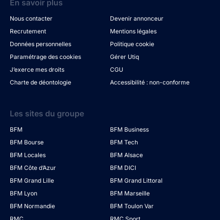
En savoir plus
Nous contacter
Devenir annonceur
Recrutement
Mentions légales
Données personnelles
Politique cookie
Paramétrage des cookies
Gérer Utiq
J’exerce mes droits
CGU
Charte de déontologie
Accessibilité : non-conforme
Les sites du groupe
BFM
BFM Business
BFM Bourse
BFM Tech
BFM Locales
BFM Alsace
BFM Côte d’Azur
BFM DICI
BFM Grand Lille
BFM Grand Littoral
BFM Lyon
BFM Marseille
BFM Normandie
BFM Toulon Var
RMC
RMC Sport