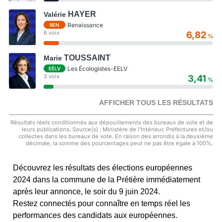
HAYER
Valérie
Renaissance
REN
6 voix
6,82
%
TOUSSAINT
Marie
Les Écologistes-EELV
EÉLV
3 voix
3,41
%
AFFICHER TOUS LES RÉSULTATS
Résultats réels conditionnés aux dépouillements des bureaux de vote et de
leurs publications. Source(s) : Ministère de l'Intérieur, Préfectures et/ou
collectes dans les bureaux de vote. En raison des arrondis à la deuxième
décimale, la somme des pourcentages peut ne pas être égale à 100%.
Découvrez les résultats des élections européennes
2024 dans la commune de la Prétière immédiatement
après leur annonce, le soir du 9 juin 2024.
Restez connectés pour connaître en temps réel les
performances des candidats aux européennes.