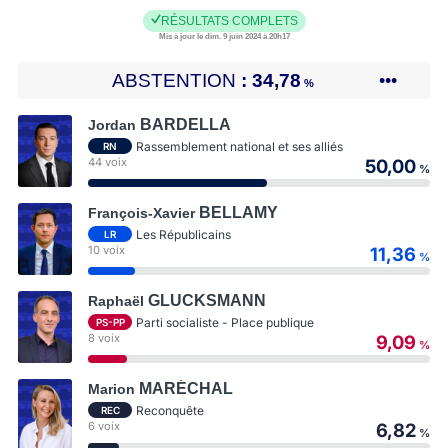
RÉSULTATS COMPLETS
Mis à jour le dim. 9 juin 2024 à 20h17
ABSTENTION
34,78
•••
%
BARDELLA
Jordan
Rassemblement national et ses alliés
RN
44 voix
50,00
%
BELLAMY
François-Xavier
Les Républicains
LR
10 voix
11,36
%
GLUCKSMANN
Raphaël
Parti socialiste - Place publique
PS-PP
8 voix
9,09
%
MARÉCHAL
Marion
Reconquête
REC
6 voix
6,82
%