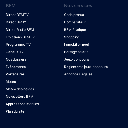
BFM
Nos services
Direct BFMTV
Code promo
Direct BFM2
Comparateur
Direct Radio BFM
BFM Pratique
Émissions BFMTV
Shopping
Programme TV
Immobilier neuf
Canaux TV
Portage salarial
Nos dossiers
Jeux-concours
Évènements
Règlements jeux-concours
Partenaires
Annonces légales
Météo
Météo des neiges
Newsletters BFM
Applications mobiles
Plan du site