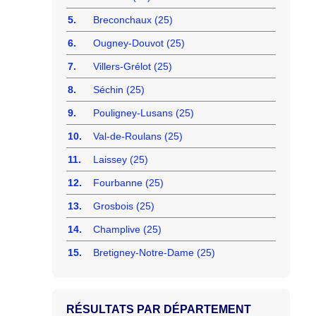
5.
Breconchaux (25)
6.
Ougney-Douvot (25)
7.
Villers-Grélot (25)
8.
Séchin (25)
9.
Pouligney-Lusans (25)
10.
Val-de-Roulans (25)
11.
Laissey (25)
12.
Fourbanne (25)
13.
Grosbois (25)
14.
Champlive (25)
15.
Bretigney-Notre-Dame (25)
RÉSULTATS PAR DÉPARTEMENT