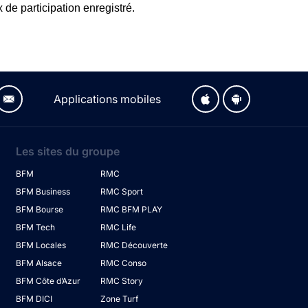
 de participation enregistré.
Applications mobiles
Les sites du groupe
BFM
RMC
BFM Business
RMC Sport
BFM Bourse
RMC BFM PLAY
BFM Tech
RMC Life
BFM Locales
RMC Découverte
BFM Alsace
RMC Conso
BFM Côte d’Azur
RMC Story
BFM DICI
Zone Turf