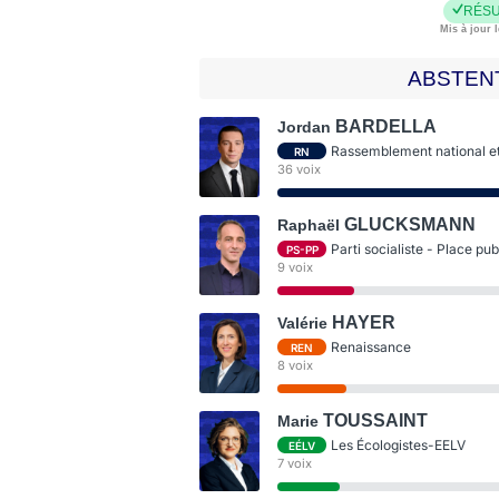
RÉSU
Mis à jour l
ABSTEN
BARDELLA
Jordan
Rassemblement national et 
RN
36 voix
GLUCKSMANN
Raphaël
Parti socialiste - Place pu
PS-PP
9 voix
HAYER
Valérie
Renaissance
REN
8 voix
TOUSSAINT
Marie
Les Écologistes-EELV
EÉLV
7 voix