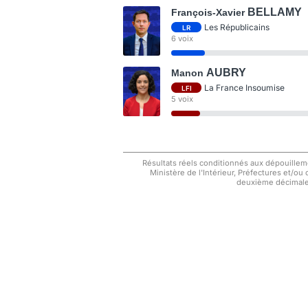
BELLAMY
François-Xavier
Les Républicains
LR
6 voix
AUBRY
Manon
La France Insoumise
LFI
5 voix
Résultats réels conditionnés aux dépouilleme
Ministère de l'Intérieur, Préfectures et/ou
deuxième décimale