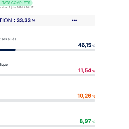
LTATS COMPLETS
e dim. 9 juin 2024 à 20h17
TION
33,33
•••
%
ses alliés
46,15
%
blique
11,54
%
10,26
%
8,97
%