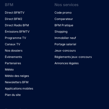
BFM
Nos services
Direct BFMTV
Code promo
Direct BFM2
Comparateur
Direct Radio BFM
BFM Pratique
Émissions BFMTV
Shopping
Programme TV
Immobilier neuf
Canaux TV
Portage salarial
Nos dossiers
Jeux-concours
Évènements
Règlements jeux-concours
Partenaires
Annonces légales
Météo
Météo des neiges
Newsletters BFM
Applications mobiles
Plan du site