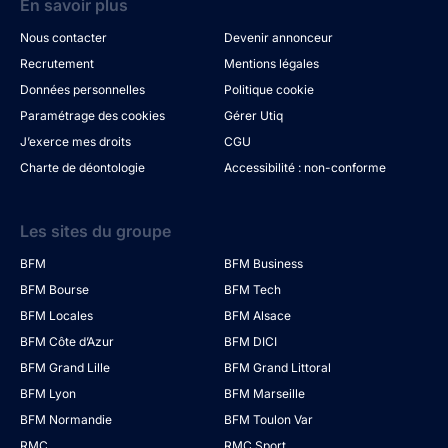
En savoir plus
Nous contacter
Devenir annonceur
Recrutement
Mentions légales
Données personnelles
Politique cookie
Paramétrage des cookies
Gérer Utiq
J’exerce mes droits
CGU
Charte de déontologie
Accessibilité : non-conforme
Les sites du groupe
BFM
BFM Business
BFM Bourse
BFM Tech
BFM Locales
BFM Alsace
BFM Côte d’Azur
BFM DICI
BFM Grand Lille
BFM Grand Littoral
BFM Lyon
BFM Marseille
BFM Normandie
BFM Toulon Var
RMC
RMC Sport