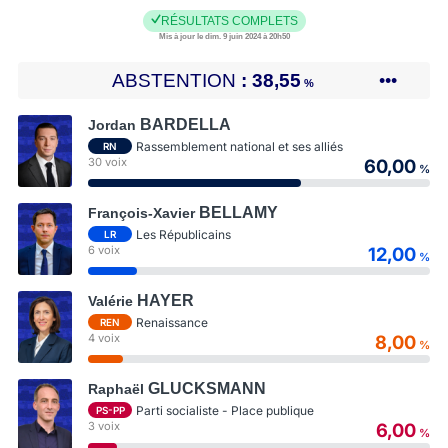
RÉSULTATS COMPLETS
Mis à jour le dim. 9 juin 2024 à 20h50
ABSTENTION
38,55
•••
%
BARDELLA
Jordan
Rassemblement national et ses alliés
RN
30 voix
60,00
%
BELLAMY
François-Xavier
Les Républicains
LR
6 voix
12,00
%
HAYER
Valérie
Renaissance
REN
4 voix
8,00
%
GLUCKSMANN
Raphaël
Parti socialiste - Place publique
PS-PP
3 voix
6,00
%