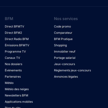
BFM
Nos services
Direct BFMTV
Code promo
Direct BFM2
Comparateur
Direct Radio BFM
BFM Pratique
Émissions BFMTV
Shopping
Programme TV
Immobilier neuf
Canaux TV
Portage salarial
Nos dossiers
Jeux-concours
Évènements
Règlements jeux-concours
Partenaires
Annonces légales
Météo
Météo des neiges
Newsletters BFM
Applications mobiles
Plan du site