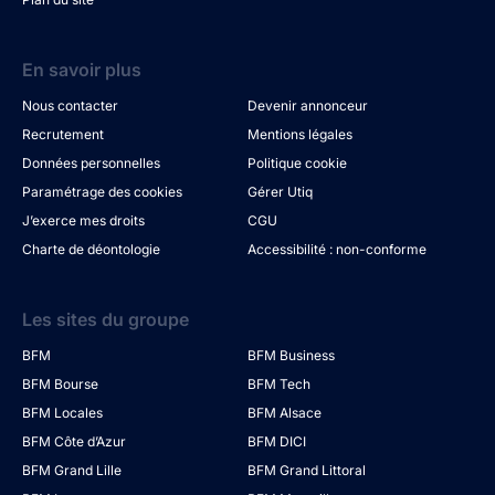
En savoir plus
Nous contacter
Devenir annonceur
Recrutement
Mentions légales
Données personnelles
Politique cookie
Paramétrage des cookies
Gérer Utiq
J’exerce mes droits
CGU
Charte de déontologie
Accessibilité : non-conforme
Les sites du groupe
BFM
BFM Business
BFM Bourse
BFM Tech
BFM Locales
BFM Alsace
BFM Côte d’Azur
BFM DICI
BFM Grand Lille
BFM Grand Littoral