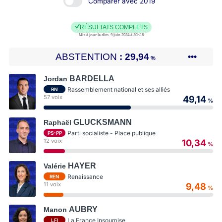
Comparer avec 2019
RÉSULTATS COMPLETS
Mis à jour le dim. 9 juin 2024 à 20h18
ABSTENTION
29,94
•••
%
BARDELLA
Jordan
Rassemblement national et ses alliés
RN
57 voix
49,14
%
GLUCKSMANN
Raphaël
Parti socialiste - Place publique
PS-PP
12 voix
10,34
%
HAYER
Valérie
Renaissance
REN
11 voix
9,48
%
AUBRY
Manon
La France Insoumise
LFI