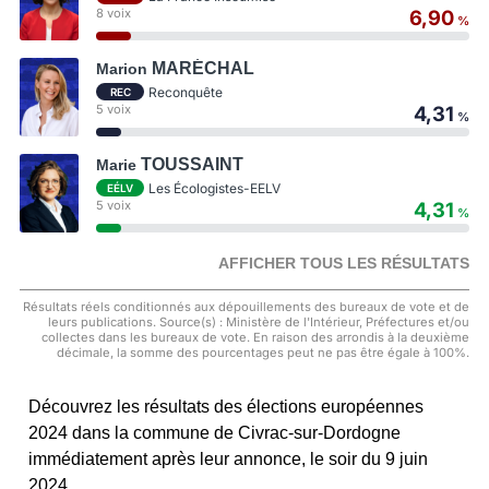
8 voix
6,90
%
MARÉCHAL
Marion
Reconquête
REC
5 voix
4,31
%
TOUSSAINT
Marie
Les Écologistes-EELV
EÉLV
5 voix
4,31
%
AFFICHER TOUS LES RÉSULTATS
Résultats réels conditionnés aux dépouillements des bureaux de vote et de
leurs publications. Source(s) : Ministère de l'Intérieur, Préfectures et/ou
collectes dans les bureaux de vote. En raison des arrondis à la deuxième
décimale, la somme des pourcentages peut ne pas être égale à 100%.
Découvrez les résultats des élections européennes
2024 dans la commune de Civrac-sur-Dordogne
immédiatement après leur annonce, le soir du 9 juin
2024.