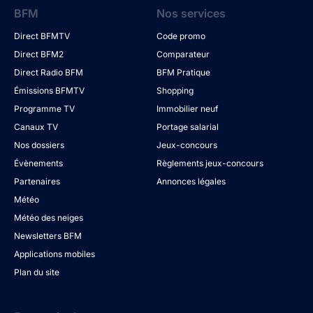
BFM
Nos services
Direct BFMTV
Code promo
Direct BFM2
Comparateur
Direct Radio BFM
BFM Pratique
Émissions BFMTV
Shopping
Programme TV
Immobilier neuf
Canaux TV
Portage salarial
Nos dossiers
Jeux-concours
Évènements
Règlements jeux-concours
Partenaires
Annonces légales
Météo
Météo des neiges
Newsletters BFM
Applications mobiles
Plan du site