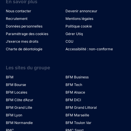
En savoir plus
Nous contacter
Devenir annonceur
Recrutement
Mentions légales
Données personnelles
Politique cookie
Paramétrage des cookies
Gérer Utiq
J’exerce mes droits
CGU
Charte de déontologie
Accessibilité : non-conforme
Les sites du groupe
BFM
BFM Business
BFM Bourse
BFM Tech
BFM Locales
BFM Alsace
BFM Côte d’Azur
BFM DICI
BFM Grand Lille
BFM Grand Littoral
BFM Lyon
BFM Marseille
BFM Normandie
BFM Toulon Var
RMC
RMC Sport