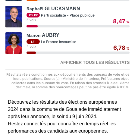
GLUCKSMANN
Raphaël
Parti socialiste - Place publique
PS-PP
5 voix
8,47
%
AUBRY
Manon
La France Insoumise
LFI
4 voix
6,78
%
AFFICHER TOUS LES RÉSULTATS
Résultats réels conditionnés aux dépouillements des bureaux de vote et de
leurs publications. Source(s) : Ministère de l'Intérieur, Préfectures et/ou
collectes dans les bureaux de vote. En raison des arrondis à la deuxième
décimale, la somme des pourcentages peut ne pas être égale à 100%.
Découvrez les résultats des élections européennes
2024 dans la commune de Goualade immédiatement
après leur annonce, le soir du 9 juin 2024.
Restez connectés pour connaître en temps réel les
performances des candidats aux européennes.