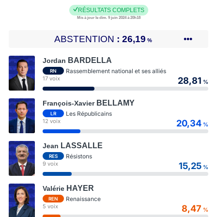
RÉSULTATS COMPLETS
Mis à jour le dim. 9 juin 2024 à 20h18
ABSTENTION
26,19
•••
%
BARDELLA
Jordan
Rassemblement national et ses alliés
RN
17 voix
28,81
%
BELLAMY
François-Xavier
Les Républicains
LR
12 voix
20,34
%
LASSALLE
Jean
Résistons
RES
9 voix
15,25
%
HAYER
Valérie
Renaissance
REN
5 voix
8,47
%