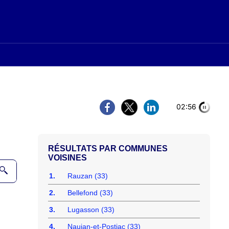
02:56
COMMUNES
VOISINES
1.
Rauzan (33)
2.
Bellefond (33)
3.
Lugasson (33)
4.
Naujan-et-Postiac (33)