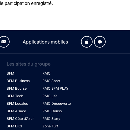
e participation enregistré.
Applications mobiles
Les sites du groupe
BFM
RMC
BFM Business
RMC Sport
BFM Bourse
RMC BFM PLAY
BFM Tech
RMC Life
BFM Locales
RMC Découverte
BFM Alsace
RMC Conso
BFM Côte d’Azur
RMC Story
BFM DICI
Zone Turf