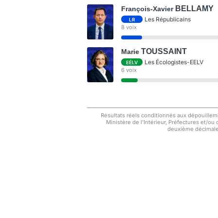
BELLAMY
François-Xavier
Les Républicains
LR
8 voix
TOUSSAINT
Marie
Les Écologistes-EELV
EÉLV
6 voix
Résultats réels conditionnés aux dépouilleme
Ministère de l'Intérieur, Préfectures et/ou
deuxième décimale