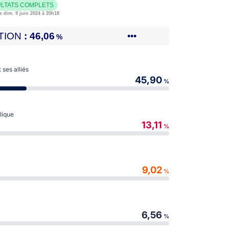
LTATS COMPLETS
e dim. 9 juin 2024 à 20h18
TION
46,06
•••
%
ses alliés
45,90
%
blique
13,11
%
9,02
%
6,56
%