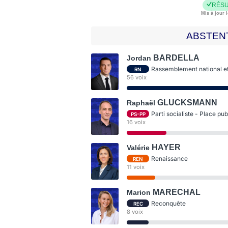
RÉSU
Mis à jour l
ABSTEN
BARDELLA
Jordan
Rassemblement national et 
RN
56 voix
GLUCKSMANN
Raphaël
Parti socialiste - Place pu
PS-PP
16 voix
HAYER
Valérie
Renaissance
REN
11 voix
MARÉCHAL
Marion
Reconquête
REC
8 voix