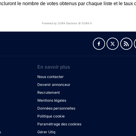
ncluront le nombre de votes obtenus par chaque liste et le taux d
Powered by SORA Elections © SORA.fr
En savoir plus
Nous contacter
Devenir annonceur
Recrutement
Mentions légales
Données personnelles
Politique cookie
Paramétrage des cookies
s
Gérer Utiq