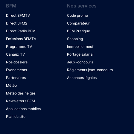
BFM
Nos services
Direct BFMTV
Code promo
Direct BFM2
Comparateur
Direct Radio BFM
BFM Pratique
Émissions BFMTV
Shopping
Programme TV
Immobilier neuf
Canaux TV
Portage salarial
Nos dossiers
Jeux-concours
Évènements
Règlements jeux-concours
Partenaires
Annonces légales
Météo
Météo des neiges
Newsletters BFM
Applications mobiles
Plan du site