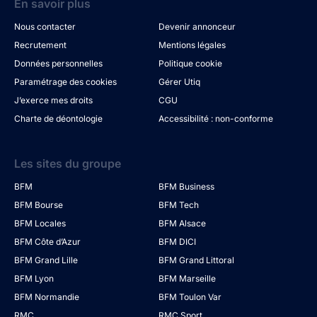
En savoir plus
Nous contacter
Devenir annonceur
Recrutement
Mentions légales
Données personnelles
Politique cookie
Paramétrage des cookies
Gérer Utiq
J’exerce mes droits
CGU
Charte de déontologie
Accessibilité : non-conforme
Les sites du groupe
BFM
BFM Business
BFM Bourse
BFM Tech
BFM Locales
BFM Alsace
BFM Côte d’Azur
BFM DICI
BFM Grand Lille
BFM Grand Littoral
BFM Lyon
BFM Marseille
BFM Normandie
BFM Toulon Var
RMC
RMC Sport