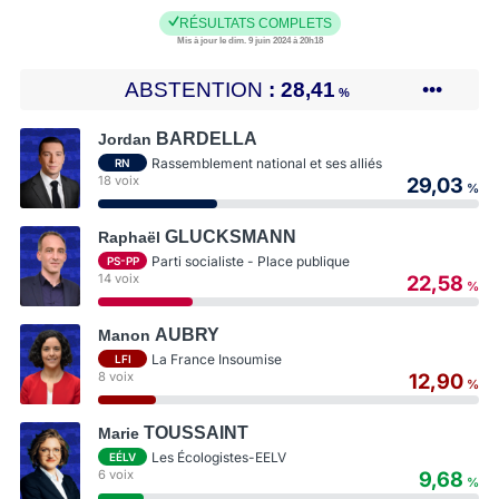
RÉSULTATS COMPLETS
Mis à jour le dim. 9 juin 2024 à 20h18
ABSTENTION
28,41
•••
%
BARDELLA
Jordan
Rassemblement national et ses alliés
RN
18 voix
29,03
%
GLUCKSMANN
Raphaël
Parti socialiste - Place publique
PS-PP
14 voix
22,58
%
AUBRY
Manon
La France Insoumise
LFI
8 voix
12,90
%
TOUSSAINT
Marie
Les Écologistes-EELV
EÉLV
6 voix
9,68
%