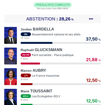
RÉSULTATS COMPLETS
Mis à jour le dim. 9 juin 2024 à 20h18
ABSTENTION
28,26
•••
%
BARDELLA
Jordan
Rassemblement national et ses alliés
RN
12 voix
37,50
%
GLUCKSMANN
Raphaël
Parti socialiste - Place publique
PS-PP
7 voix
21,88
%
AUBRY
Manon
La France Insoumise
LFI
4 voix
12,50
%
TOUSSAINT
Marie
Les Écologistes-EELV
EÉLV
4 voix
12,50
%