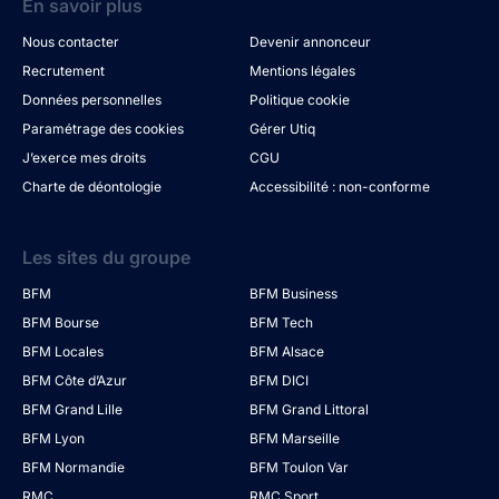
En savoir plus
Nous contacter
Devenir annonceur
Recrutement
Mentions légales
Données personnelles
Politique cookie
Paramétrage des cookies
Gérer Utiq
J’exerce mes droits
CGU
Charte de déontologie
Accessibilité : non-conforme
Les sites du groupe
BFM
BFM Business
BFM Bourse
BFM Tech
BFM Locales
BFM Alsace
BFM Côte d’Azur
BFM DICI
BFM Grand Lille
BFM Grand Littoral
BFM Lyon
BFM Marseille
BFM Normandie
BFM Toulon Var
RMC
RMC Sport