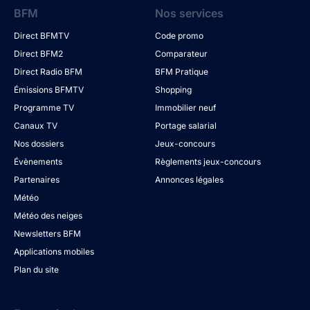
BFM
Nos services
Direct BFMTV
Code promo
Direct BFM2
Comparateur
Direct Radio BFM
BFM Pratique
Émissions BFMTV
Shopping
Programme TV
Immobilier neuf
Canaux TV
Portage salarial
Nos dossiers
Jeux-concours
Évènements
Règlements jeux-concours
Partenaires
Annonces légales
Météo
Météo des neiges
Newsletters BFM
Applications mobiles
Plan du site