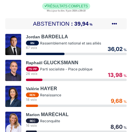
RÉSULTATS COMPLETS
Mis à jour le dim. 9 juin 2024 à 20h18
ABSTENTION
39,94
•••
%
BARDELLA
Jordan
Rassemblement national et ses alliés
RN
67 voix
36,02
%
GLUCKSMANN
Raphaël
Parti socialiste - Place publique
PS-PP
26 voix
13,98
%
HAYER
Valérie
Renaissance
REN
18 voix
9,68
%
MARÉCHAL
Marion
Reconquête
REC
16 voix
8,60
%