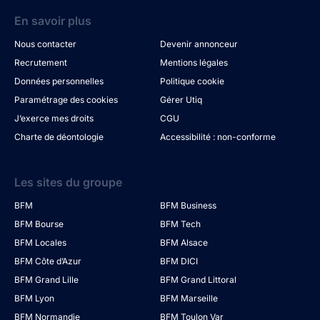
En savoir plus
Nous contacter
Devenir annonceur
Recrutement
Mentions légales
Données personnelles
Politique cookie
Paramétrage des cookies
Gérer Utiq
J’exerce mes droits
CGU
Charte de déontologie
Accessibilité : non-conforme
Les sites du groupe
BFM
BFM Business
BFM Bourse
BFM Tech
BFM Locales
BFM Alsace
BFM Côte d’Azur
BFM DICI
BFM Grand Lille
BFM Grand Littoral
BFM Lyon
BFM Marseille
BFM Normandie
BFM Toulon Var