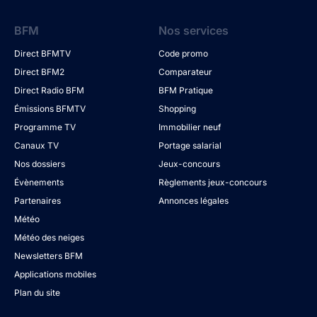
BFM
Nos services
Direct BFMTV
Code promo
Direct BFM2
Comparateur
Direct Radio BFM
BFM Pratique
Émissions BFMTV
Shopping
Programme TV
Immobilier neuf
Canaux TV
Portage salarial
Nos dossiers
Jeux-concours
Évènements
Règlements jeux-concours
Partenaires
Annonces légales
Météo
Météo des neiges
Newsletters BFM
Applications mobiles
Plan du site