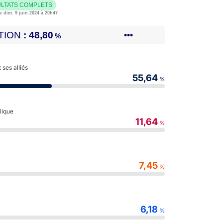
LTATS COMPLETS
e dim. 9 juin 2024 à 20h47
TION
48,80
•••
%
ses alliés
55,64
%
blique
11,64
%
7,45
%
6,18
%