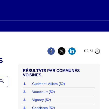
02:56
S
COMMUNES
VOISINES
1.
Gudmont-Villiers (52)
2.
Vouécourt (52)
3.
Vignory (52)
4.
Cerisières (52)