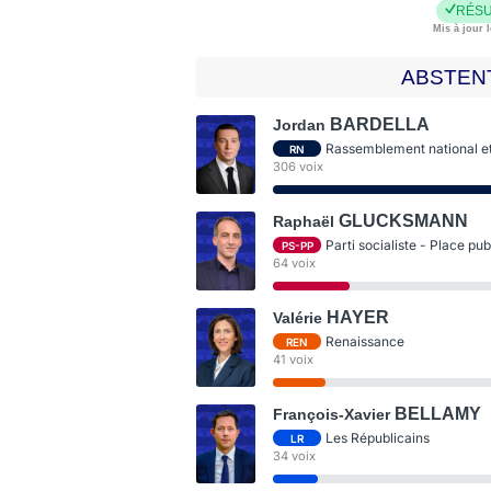
RÉSU
Mis à jour l
ABSTEN
BARDELLA
Jordan
Rassemblement national et 
RN
306 voix
GLUCKSMANN
Raphaël
Parti socialiste - Place pu
PS-PP
64 voix
HAYER
Valérie
Renaissance
REN
41 voix
BELLAMY
François-Xavier
Les Républicains
LR
34 voix