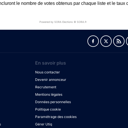
incluront le nombre de votes obtenus par chaque liste et le taux d
Powered by SORA Elections © SORA.fr
En savoir plus
Nous contacter
Devenir annonceur
Recrutement
Mentions légales
Données personnelles
Politique cookie
Paramétrage des cookies
s
Gérer Utiq