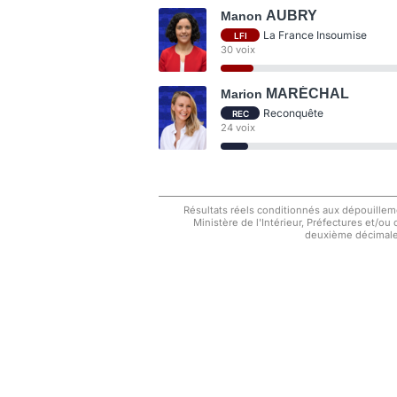
AUBRY
Manon
La France Insoumise
LFI
30 voix
MARÉCHAL
Marion
Reconquête
REC
24 voix
Résultats réels conditionnés aux dépouilleme
Ministère de l'Intérieur, Préfectures et/ou
deuxième décimale