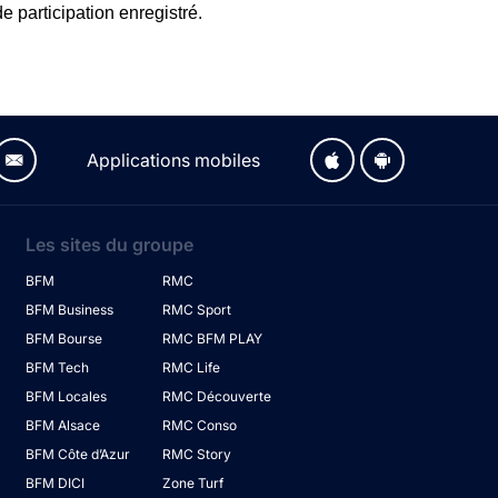
e participation enregistré.
Applications mobiles
Les sites du groupe
BFM
RMC
BFM Business
RMC Sport
BFM Bourse
RMC BFM PLAY
BFM Tech
RMC Life
BFM Locales
RMC Découverte
BFM Alsace
RMC Conso
BFM Côte d’Azur
RMC Story
BFM DICI
Zone Turf