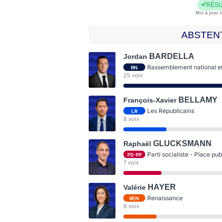
RÉSU
Mis à jour l
ABSTEN
BARDELLA
Jordan
Rassemblement national et 
RN
25 voix
BELLAMY
François-Xavier
Les Républicains
LR
8 voix
GLUCKSMANN
Raphaël
Parti socialiste - Place pu
PS-PP
7 voix
HAYER
Valérie
Renaissance
REN
6 voix