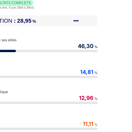
LTATS COMPLETS
e dim. 9 juin 2024 à 20h21
TION
28,95
•••
%
ses alliés
46,30
%
14,81
%
blique
12,96
%
11,11
%