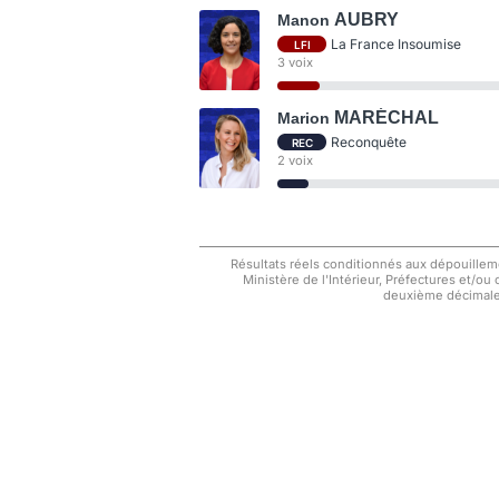
AUBRY
Manon
La France Insoumise
LFI
3 voix
MARÉCHAL
Marion
Reconquête
REC
2 voix
Résultats réels conditionnés aux dépouilleme
Ministère de l'Intérieur, Préfectures et/ou
deuxième décimale