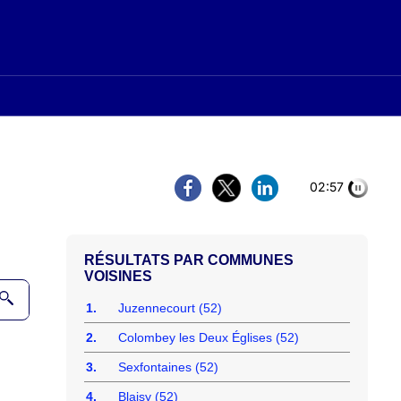
02:56
COMMUNES
VOISINES
1.
Juzennecourt (52)
2.
Colombey les Deux Églises (52)
3.
Sexfontaines (52)
4.
Blaisy (52)