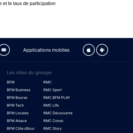
 et le taux de participation
Applications mobiles
Les sites du groupe
BFM
RMC
BFM Business
RMC Sport
BFM Bourse
RMC BFM PLAY
BFM Tech
RMC Life
BFM Locales
RMC Découverte
BFM Alsace
RMC Conso
BFM Côte d’Azur
RMC Story