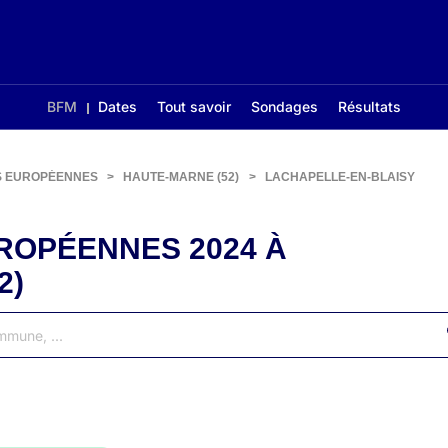
BFM
Dates
Tout savoir
Sondages
Résultats
S EUROPÉENNES
>
HAUTE-MARNE (52)
>
LACHAPELLE-EN-BLAISY
ROPÉENNES 2024 À
2)