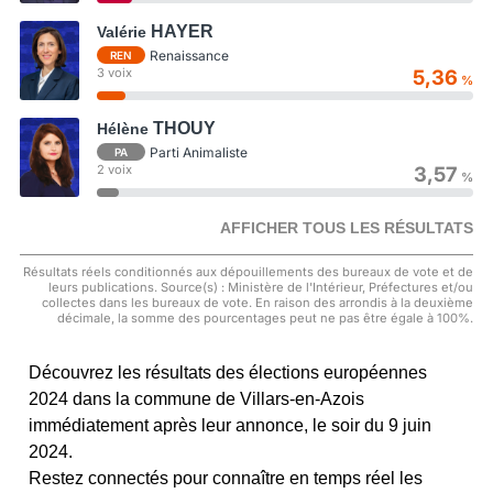
HAYER
Valérie
Renaissance
REN
3 voix
5,36
%
THOUY
Hélène
Parti Animaliste
PA
2 voix
3,57
%
AFFICHER TOUS LES RÉSULTATS
Résultats réels conditionnés aux dépouillements des bureaux de vote et de
leurs publications. Source(s) : Ministère de l'Intérieur, Préfectures et/ou
collectes dans les bureaux de vote. En raison des arrondis à la deuxième
décimale, la somme des pourcentages peut ne pas être égale à 100%.
Découvrez les résultats des élections européennes
2024 dans la commune de Villars-en-Azois
immédiatement après leur annonce, le soir du 9 juin
2024.
Restez connectés pour connaître en temps réel les