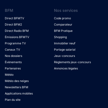
BFM
Nos services
Direct BFMTV
Code promo
Direct BFM2
Comparateur
Direct Radio BFM
BFM Pratique
Émissions BFMTV
Shopping
Programme TV
Immobilier neuf
Canaux TV
Portage salarial
Nos dossiers
Jeux-concours
Évènements
Règlements jeux-concours
Partenaires
Annonces légales
Météo
Météo des neiges
Newsletters BFM
Applications mobiles
Plan du site