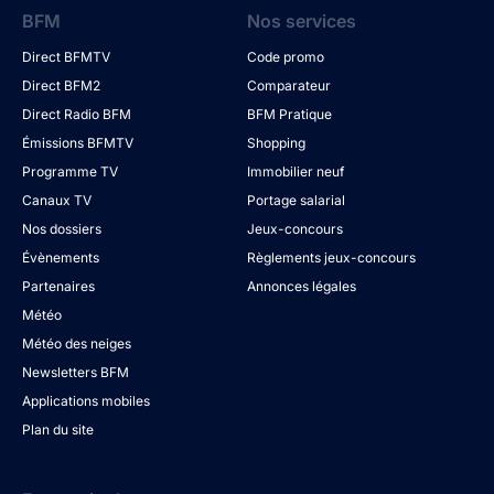
BFM
Nos services
Direct BFMTV
Code promo
Direct BFM2
Comparateur
Direct Radio BFM
BFM Pratique
Émissions BFMTV
Shopping
Programme TV
Immobilier neuf
Canaux TV
Portage salarial
Nos dossiers
Jeux-concours
Évènements
Règlements jeux-concours
Partenaires
Annonces légales
Météo
Météo des neiges
Newsletters BFM
Applications mobiles
Plan du site