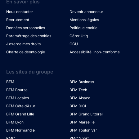
En savoir plus
Nous contacter
Devenir annonceur
Recrutement
Mentions légales
Données personnelles
Politique cookie
Paramétrage des cookies
Gérer Utiq
J’exerce mes droits
CGU
Charte de déontologie
Accessibilité : non-conforme
Les sites du groupe
BFM
BFM Business
BFM Bourse
BFM Tech
BFM Locales
BFM Alsace
BFM Côte d’Azur
BFM DICI
BFM Grand Lille
BFM Grand Littoral
BFM Lyon
BFM Marseille
BFM Normandie
BFM Toulon Var
RMC
RMC Sport