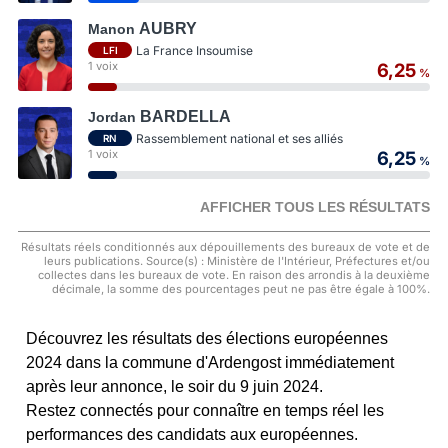
AUBRY
Manon
La France Insoumise
LFI
1 voix
6,25
%
BARDELLA
Jordan
Rassemblement national et ses alliés
RN
1 voix
6,25
%
AFFICHER TOUS LES RÉSULTATS
Résultats réels conditionnés aux dépouillements des bureaux de vote et de
leurs publications. Source(s) : Ministère de l'Intérieur, Préfectures et/ou
collectes dans les bureaux de vote. En raison des arrondis à la deuxième
décimale, la somme des pourcentages peut ne pas être égale à 100%.
Découvrez les résultats des élections européennes
2024 dans la commune d'Ardengost immédiatement
après leur annonce, le soir du 9 juin 2024.
Restez connectés pour connaître en temps réel les
performances des candidats aux européennes.