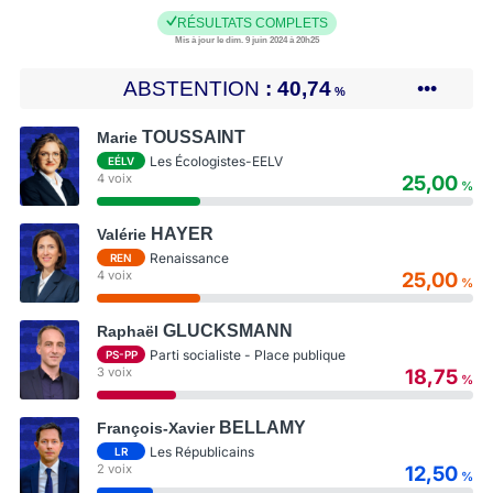
RÉSULTATS COMPLETS
Mis à jour le dim. 9 juin 2024 à 20h25
ABSTENTION
40,74
•••
%
TOUSSAINT
Marie
Les Écologistes-EELV
EÉLV
4 voix
25,00
%
HAYER
Valérie
Renaissance
REN
4 voix
25,00
%
GLUCKSMANN
Raphaël
Parti socialiste - Place publique
PS-PP
3 voix
18,75
%
BELLAMY
François-Xavier
Les Républicains
LR
2 voix
12,50
%