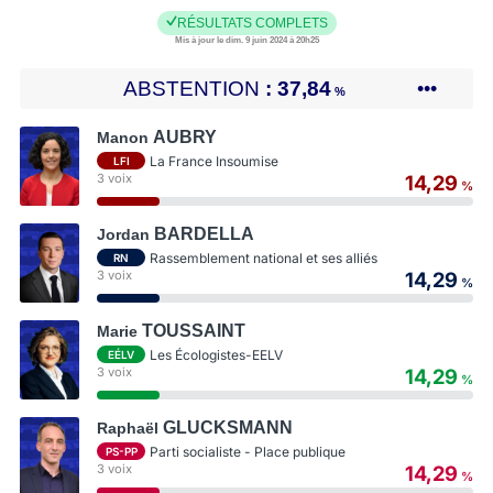
RÉSULTATS COMPLETS
Mis à jour le dim. 9 juin 2024 à 20h25
ABSTENTION
37,84
•••
%
AUBRY
Manon
La France Insoumise
LFI
3 voix
14,29
%
BARDELLA
Jordan
Rassemblement national et ses alliés
RN
3 voix
14,29
%
TOUSSAINT
Marie
Les Écologistes-EELV
EÉLV
3 voix
14,29
%
GLUCKSMANN
Raphaël
Parti socialiste - Place publique
PS-PP
3 voix
14,29
%