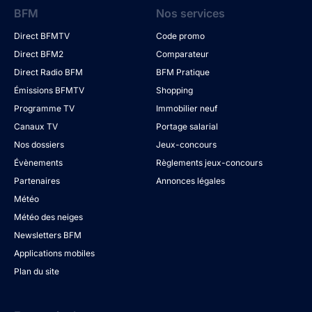
BFM
Nos services
Direct BFMTV
Code promo
Direct BFM2
Comparateur
Direct Radio BFM
BFM Pratique
Émissions BFMTV
Shopping
Programme TV
Immobilier neuf
Canaux TV
Portage salarial
Nos dossiers
Jeux-concours
Évènements
Règlements jeux-concours
Partenaires
Annonces légales
Météo
Météo des neiges
Newsletters BFM
Applications mobiles
Plan du site