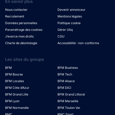
En savoir plus
Nous contacter
Devenir annonceur
Recrutement
Mentions légales
Données personnelles
Politique cookie
Paramétrage des cookies
Gérer Utiq
J’exerce mes droits
CGU
Charte de déontologie
Accessibilité : non-conforme
Les sites du groupe
BFM
BFM Business
BFM Bourse
BFM Tech
BFM Locales
BFM Alsace
BFM Côte d’Azur
BFM DICI
BFM Grand Lille
BFM Grand Littoral
BFM Lyon
BFM Marseille
BFM Normandie
BFM Toulon Var
RMC
RMC Sport