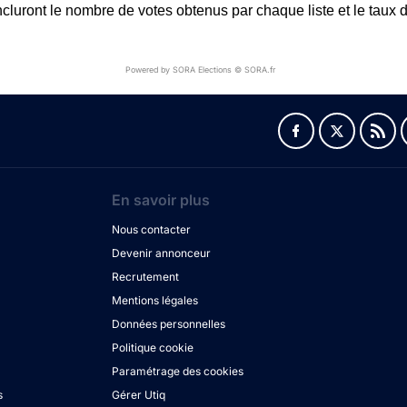
ncluront le nombre de votes obtenus par chaque liste et le taux d
Powered by SORA Elections © SORA.fr
En savoir plus
Nous contacter
Devenir annonceur
Recrutement
Mentions légales
Données personnelles
Politique cookie
Paramétrage des cookies
s
Gérer Utiq