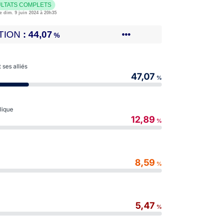
LTATS COMPLETS
e dim. 9 juin 2024 à 20h35
TION
44,07
•••
%
ses alliés
47,07
%
blique
12,89
%
8,59
%
5,47
%