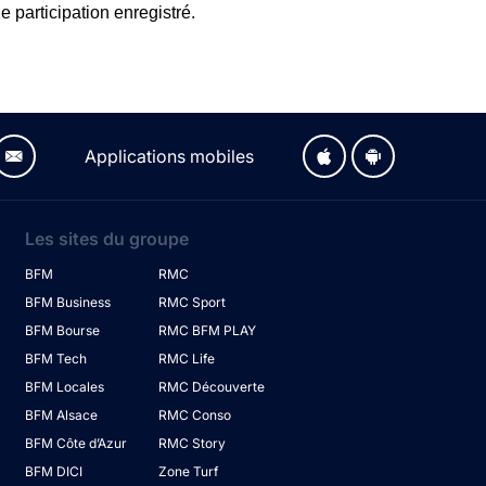
e participation enregistré.
Applications mobiles
Les sites du groupe
BFM
RMC
BFM Business
RMC Sport
BFM Bourse
RMC BFM PLAY
BFM Tech
RMC Life
BFM Locales
RMC Découverte
BFM Alsace
RMC Conso
BFM Côte d’Azur
RMC Story
BFM DICI
Zone Turf