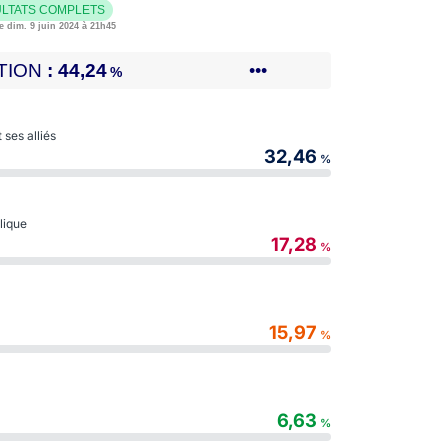
LTATS COMPLETS
e dim. 9 juin 2024 à 21h45
TION
44,24
•••
%
ses alliés
32,46
%
blique
17,28
%
15,97
%
6,63
%