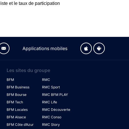
ste et le taux de participation
Applications mobiles
Les sites du groupe
BFM
RMC
BFM Business
RMC Sport
BFM Bourse
RMC BFM PLAY
BFM Tech
RMC Life
BFM Locales
RMC Découverte
BFM Alsace
RMC Conso
BFM Côte d’Azur
RMC Story