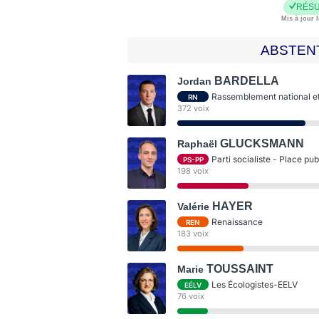
RÉSU
Mis à jour l
ABSTEN
BARDELLA
Jordan
Rassemblement national et 
RN
372 voix
GLUCKSMANN
Raphaël
Parti socialiste - Place pu
PS-PP
198 voix
HAYER
Valérie
Renaissance
REN
183 voix
TOUSSAINT
Marie
Les Écologistes-EELV
EÉLV
76 voix