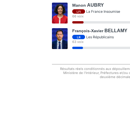
AUBRY
Manon
La France Insoumise
LFI
66 voix
BELLAMY
François-Xavier
Les Républicains
LR
63 voix
Résultats réels conditionnés aux dépouilleme
Ministère de l'Intérieur, Préfectures et/ou
deuxième décimale