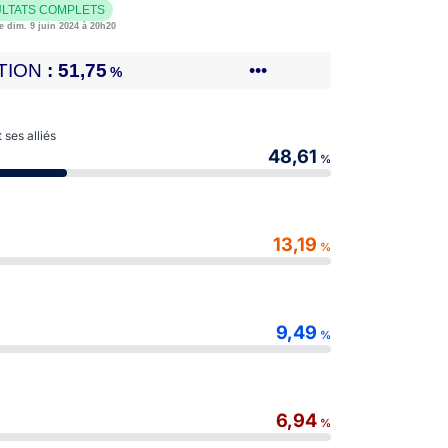
LTATS COMPLETS
e dim. 9 juin 2024 à 20h20
TION
51,75
•••
%
ses alliés
48,61
%
13,19
%
9,49
%
6,94
%