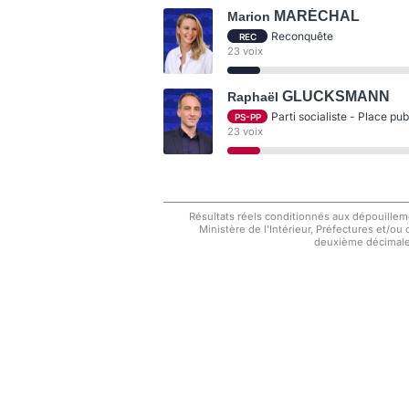
MARÉCHAL
Marion
Reconquête
REC
23 voix
GLUCKSMANN
Raphaël
Parti socialiste - Place pu
PS-PP
23 voix
Résultats réels conditionnés aux dépouilleme
Ministère de l'Intérieur, Préfectures et/ou
deuxième décimale