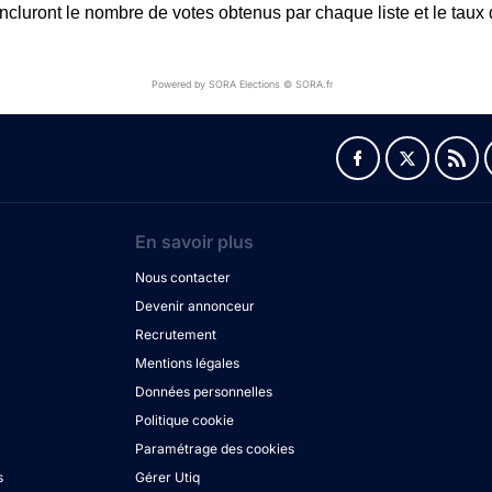
 incluront le nombre de votes obtenus par chaque liste et le taux 
Powered by SORA Elections © SORA.fr
En savoir plus
Nous contacter
Devenir annonceur
Recrutement
Mentions légales
Données personnelles
Politique cookie
Paramétrage des cookies
s
Gérer Utiq