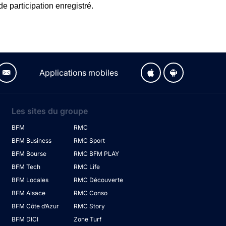
de participation enregistré.
Applications mobiles
Les sites du groupe
BFM
RMC
BFM Business
RMC Sport
BFM Bourse
RMC BFM PLAY
BFM Tech
RMC Life
BFM Locales
RMC Découverte
BFM Alsace
RMC Conso
BFM Côte d’Azur
RMC Story
BFM DICI
Zone Turf