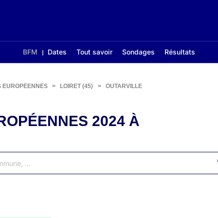
BFM
Dates
Tout savoir
Sondages
Résultats
S EUROPÉENNES
>
LOIRET (45)
>
OUTARVILLE
ROPÉENNES 2024 À