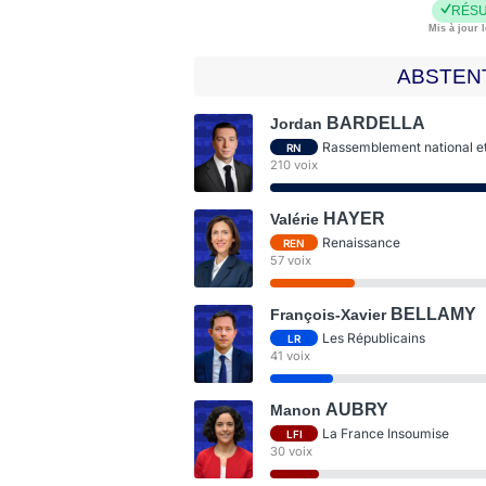
RÉSU
Mis à jour l
ABSTEN
BARDELLA
Jordan
Rassemblement national et 
RN
210 voix
HAYER
Valérie
Renaissance
REN
57 voix
BELLAMY
François-Xavier
Les Républicains
LR
41 voix
AUBRY
Manon
La France Insoumise
LFI
30 voix