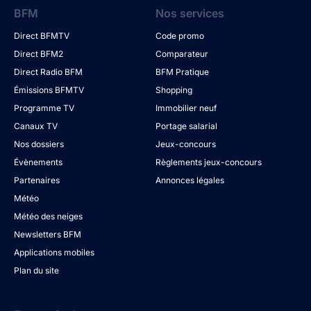
BFM
Nos services
Direct BFMTV
Code promo
Direct BFM2
Comparateur
Direct Radio BFM
BFM Pratique
Émissions BFMTV
Shopping
Programme TV
Immobilier neuf
Canaux TV
Portage salarial
Nos dossiers
Jeux-concours
Évènements
Règlements jeux-concours
Partenaires
Annonces légales
Météo
Météo des neiges
Newsletters BFM
Applications mobiles
Plan du site