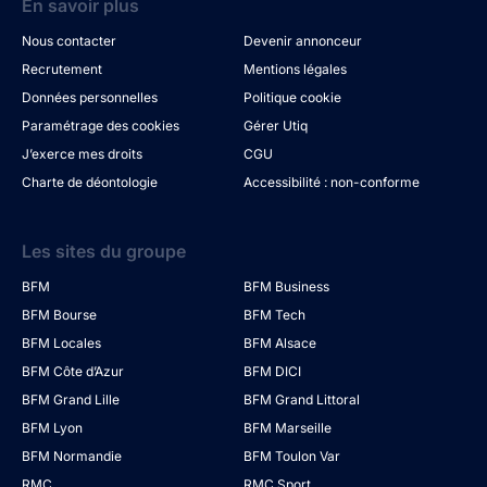
En savoir plus
Nous contacter
Devenir annonceur
Recrutement
Mentions légales
Données personnelles
Politique cookie
Paramétrage des cookies
Gérer Utiq
J’exerce mes droits
CGU
Charte de déontologie
Accessibilité : non-conforme
Les sites du groupe
BFM
BFM Business
BFM Bourse
BFM Tech
BFM Locales
BFM Alsace
BFM Côte d’Azur
BFM DICI
BFM Grand Lille
BFM Grand Littoral
BFM Lyon
BFM Marseille
BFM Normandie
BFM Toulon Var
RMC
RMC Sport