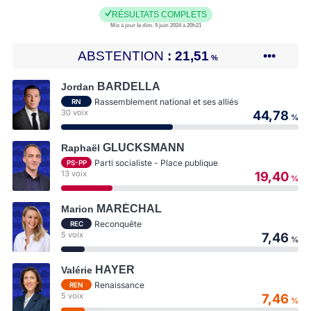
RÉSULTATS COMPLETS
Mis à jour le dim. 9 juin 2024 à 20h21
ABSTENTION
21,51
•••
%
BARDELLA
Jordan
Rassemblement national et ses alliés
RN
30 voix
44,78
%
GLUCKSMANN
Raphaël
Parti socialiste - Place publique
PS-PP
13 voix
19,40
%
MARÉCHAL
Marion
Reconquête
REC
5 voix
7,46
%
HAYER
Valérie
Renaissance
REN
5 voix
7,46
%