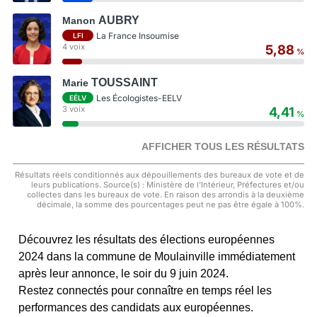
AUBRY
Manon
La France Insoumise
LFI
4 voix
5,88
%
TOUSSAINT
Marie
Les Écologistes-EELV
EÉLV
3 voix
4,41
%
AFFICHER TOUS LES RÉSULTATS
Résultats réels conditionnés aux dépouillements des bureaux de vote et de
leurs publications. Source(s) : Ministère de l'Intérieur, Préfectures et/ou
collectes dans les bureaux de vote. En raison des arrondis à la deuxième
décimale, la somme des pourcentages peut ne pas être égale à 100%.
Découvrez les résultats des élections européennes
2024 dans la commune de Moulainville immédiatement
après leur annonce, le soir du 9 juin 2024.
Restez connectés pour connaître en temps réel les
performances des candidats aux européennes.