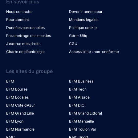
En savoir plus
Nous contacter
Devenir annonceur
Recrutement
Mentions légales
Données personnelles
Politique cookie
Paramétrage des cookies
Gérer Utiq
J’exerce mes droits
CGU
Charte de déontologie
Accessibilité : non-conforme
Les sites du groupe
BFM
BFM Business
BFM Bourse
BFM Tech
BFM Locales
BFM Alsace
BFM Côte d’Azur
BFM DICI
BFM Grand Lille
BFM Grand Littoral
BFM Lyon
BFM Marseille
BFM Normandie
BFM Toulon Var
RMC
RMC Sport