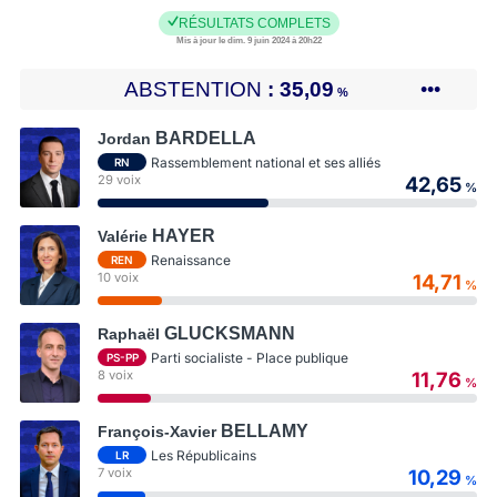
RÉSULTATS COMPLETS
Mis à jour le dim. 9 juin 2024 à 20h22
ABSTENTION
35,09
•••
%
BARDELLA
Jordan
Rassemblement national et ses alliés
RN
29 voix
42,65
%
HAYER
Valérie
Renaissance
REN
10 voix
14,71
%
GLUCKSMANN
Raphaël
Parti socialiste - Place publique
PS-PP
8 voix
11,76
%
BELLAMY
François-Xavier
Les Républicains
LR
7 voix
10,29
%