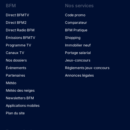
BFM
Nos services
Direct BFMTV
Code promo
Direct BFM2
Comparateur
Direct Radio BFM
BFM Pratique
Émissions BFMTV
Shopping
Programme TV
Immobilier neuf
Canaux TV
Portage salarial
Nos dossiers
Jeux-concours
Évènements
Règlements jeux-concours
Partenaires
Annonces légales
Météo
Météo des neiges
Newsletters BFM
Applications mobiles
Plan du site