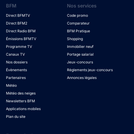
BFM
Nos services
Direct BFMTV
Code promo
Direct BFM2
Comparateur
Direct Radio BFM
BFM Pratique
Émissions BFMTV
Shopping
Programme TV
Immobilier neuf
Canaux TV
Portage salarial
Nos dossiers
Jeux-concours
Évènements
Règlements jeux-concours
Partenaires
Annonces légales
Météo
Météo des neiges
Newsletters BFM
Applications mobiles
Plan du site