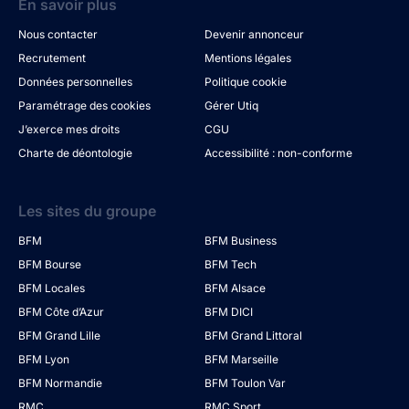
En savoir plus
Nous contacter
Devenir annonceur
Recrutement
Mentions légales
Données personnelles
Politique cookie
Paramétrage des cookies
Gérer Utiq
J’exerce mes droits
CGU
Charte de déontologie
Accessibilité : non-conforme
Les sites du groupe
BFM
BFM Business
BFM Bourse
BFM Tech
BFM Locales
BFM Alsace
BFM Côte d’Azur
BFM DICI
BFM Grand Lille
BFM Grand Littoral
BFM Lyon
BFM Marseille
BFM Normandie
BFM Toulon Var
RMC
RMC Sport