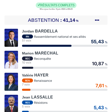
RÉSULTATS COMPLETS
Mis à jour le dim. 9 juin 2024 à 20h23
ABSTENTION
41,14
•••
%
BARDELLA
Jordan
Rassemblement national et ses alliés
RN
51 voix
55,43
%
MARÉCHAL
Marion
Reconquête
REC
10 voix
10,87
%
HAYER
Valérie
Renaissance
REN
7 voix
7,61
%
LASSALLE
Jean
Résistons
RES
5 voix
5,43
%