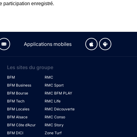
 participation enregistré.
Applications mobiles
Les sites du groupe
BFM
RMC
BFM Business
RMC Sport
BFM Bourse
RMC BFM PLAY
BFM Tech
RMC Life
BFM Locales
RMC Découverte
BFM Alsace
RMC Conso
BFM Côte d’Azur
RMC Story
BFM DICI
Zone Turf