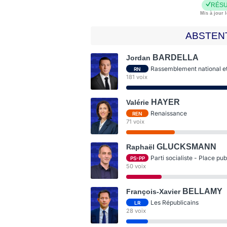
RÉSU
Mis à jour l
ABSTEN
BARDELLA
Jordan
Rassemblement national et 
RN
181 voix
HAYER
Valérie
Renaissance
REN
71 voix
GLUCKSMANN
Raphaël
Parti socialiste - Place pu
PS-PP
50 voix
BELLAMY
François-Xavier
Les Républicains
LR
28 voix