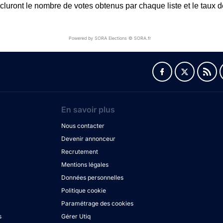
ncluront le nombre de votes obtenus par chaque liste et le taux de
Powered by SORA Elections © SORA.fr
En savoir plus
Nous contacter
Devenir annonceur
Recrutement
Mentions légales
Données personnelles
Politique cookie
Paramétrage des cookies
s
Gérer Utiq