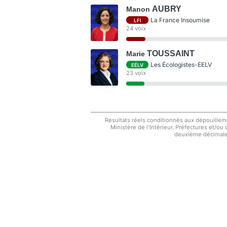
AUBRY
Manon
La France Insoumise
LFI
24 voix
TOUSSAINT
Marie
Les Écologistes-EELV
EÉLV
23 voix
Résultats réels conditionnés aux dépouilleme
Ministère de l'Intérieur, Préfectures et/ou
deuxième décimale