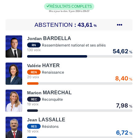
RÉSULTATS COMPLETS
Mis à jour le dim. 9 juin 2024 à 20h37
ABSTENTION
43,61
•••
%
BARDELLA
Jordan
Rassemblement national et ses alliés
RN
130 voix
54,62
%
HAYER
Valérie
Renaissance
REN
20 voix
8,40
%
MARÉCHAL
Marion
Reconquête
REC
19 voix
7,98
%
LASSALLE
Jean
Résistons
RES
16 voix
6,72
%