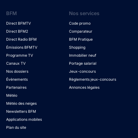
BFM
Nos services
Direct BFMTV
Code promo
Direct BFM2
Comparateur
Direct Radio BFM
BFM Pratique
Émissions BFMTV
Shopping
Programme TV
Immobilier neuf
Canaux TV
Portage salarial
Nos dossiers
Jeux-concours
Évènements
Règlements jeux-concours
Partenaires
Annonces légales
Météo
Météo des neiges
Newsletters BFM
Applications mobiles
Plan du site