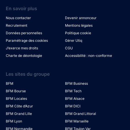
En savoir plus
Nous contacter
Devenir annonceur
Recrutement
Mentions légales
Données personnelles
Politique cookie
Paramétrage des cookies
Gérer Utiq
J’exerce mes droits
CGU
Charte de déontologie
Accessibilité : non-conforme
Les sites du groupe
BFM
BFM Business
BFM Bourse
BFM Tech
BFM Locales
BFM Alsace
BFM Côte d’Azur
BFM DICI
BFM Grand Lille
BFM Grand Littoral
BFM Lyon
BFM Marseille
BFM Normandie
BFM Toulon Var