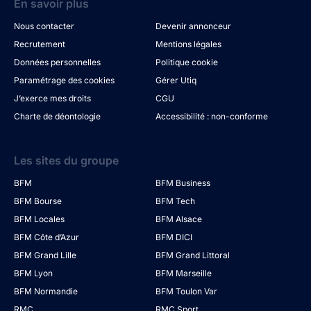
En savoir plus
Nous contacter
Devenir annonceur
Recrutement
Mentions légales
Données personnelles
Politique cookie
Paramétrage des cookies
Gérer Utiq
J’exerce mes droits
CGU
Charte de déontologie
Accessibilité : non-conforme
Les sites du groupe
BFM
BFM Business
BFM Bourse
BFM Tech
BFM Locales
BFM Alsace
BFM Côte d’Azur
BFM DICI
BFM Grand Lille
BFM Grand Littoral
BFM Lyon
BFM Marseille
BFM Normandie
BFM Toulon Var
RMC
RMC Sport