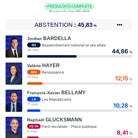
RÉSULTATS COMPLETS
Mis à jour le dim. 9 juin 2024 à 20h38
ABSTENTION
45,83
•••
%
BARDELLA
Jordan
Rassemblement national et ses alliés
RN
48 voix
44,86
%
HAYER
Valérie
Renaissance
REN
13 voix
12,15
%
BELLAMY
François-Xavier
Les Républicains
LR
11 voix
10,28
%
GLUCKSMANN
Raphaël
Parti socialiste - Place publique
PS-PP
9 voix
8,41
%