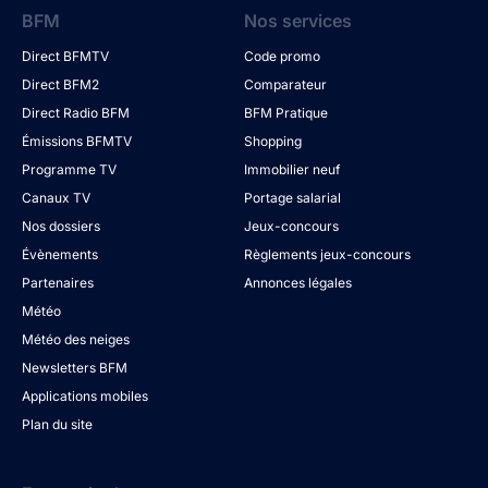
BFM
Nos services
Direct BFMTV
Code promo
Direct BFM2
Comparateur
Direct Radio BFM
BFM Pratique
Émissions BFMTV
Shopping
Programme TV
Immobilier neuf
Canaux TV
Portage salarial
Nos dossiers
Jeux-concours
Évènements
Règlements jeux-concours
Partenaires
Annonces légales
Météo
Météo des neiges
Newsletters BFM
Applications mobiles
Plan du site