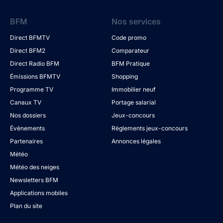
BFM
Nos services
Direct BFMTV
Code promo
Direct BFM2
Comparateur
Direct Radio BFM
BFM Pratique
Émissions BFMTV
Shopping
Programme TV
Immobilier neuf
Canaux TV
Portage salarial
Nos dossiers
Jeux-concours
Évènements
Règlements jeux-concours
Partenaires
Annonces légales
Météo
Météo des neiges
Newsletters BFM
Applications mobiles
Plan du site