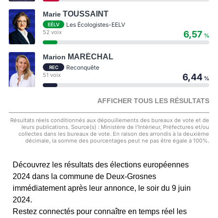
TOUSSAINT
Marie
Les Écologistes-EELV
EÉLV
52 voix
6,57
%
MARÉCHAL
Marion
Reconquête
REC
51 voix
6,44
%
AFFICHER TOUS LES RÉSULTATS
Résultats réels conditionnés aux dépouillements des bureaux de vote et de
leurs publications. Source(s) : Ministère de l'Intérieur, Préfectures et/ou
collectes dans les bureaux de vote. En raison des arrondis à la deuxième
décimale, la somme des pourcentages peut ne pas être égale à 100%.
Découvrez les résultats des élections européennes
2024 dans la commune de Deux-Grosnes
immédiatement après leur annonce, le soir du 9 juin
2024.
Restez connectés pour connaître en temps réel les