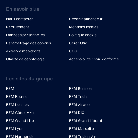
En savoir plus
Nous contacter
Devenir annonceur
Recrutement
Mentions légales
Données personnelles
Politique cookie
Paramétrage des cookies
Gérer Utiq
J’exerce mes droits
CGU
Charte de déontologie
Accessibilité : non-conforme
Les sites du groupe
BFM
BFM Business
BFM Bourse
BFM Tech
BFM Locales
BFM Alsace
BFM Côte d’Azur
BFM DICI
BFM Grand Lille
BFM Grand Littoral
BFM Lyon
BFM Marseille
BFM Normandie
BFM Toulon Var