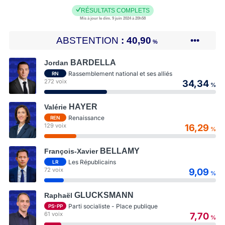
RÉSULTATS COMPLETS
Mis à jour le dim. 9 juin 2024 à 20h58
ABSTENTION
40,90
•••
%
BARDELLA
Jordan
Rassemblement national et ses alliés
RN
272 voix
34,34
%
HAYER
Valérie
Renaissance
REN
129 voix
16,29
%
BELLAMY
François-Xavier
Les Républicains
LR
72 voix
9,09
%
GLUCKSMANN
Raphaël
Parti socialiste - Place publique
PS-PP
61 voix
7,70
%