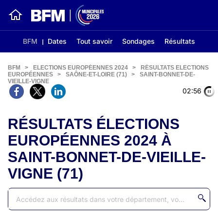
BFM
Dates
Tout savoir
Sondages
Résultats
BFM
>
ELECTIONS EUROPÉENNES 2024
>
RÉSULTATS ELECTIONS
EUROPÉENNES
>
SAÔNE-ET-LOIRE (71)
>
SAINT-BONNET-DE-
VIEILLE-VIGNE
02:56
RÉSULTATS ÉLECTIONS
EUROPÉENNES 2024 À
SAINT-BONNET-DE-VIEILLE-
VIGNE (71)