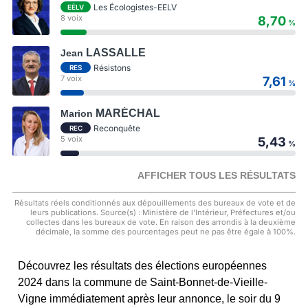
Les Écologistes-EELV
EÉLV
8 voix
8,70
%
LASSALLE
Jean
Résistons
RES
7 voix
7,61
%
MARÉCHAL
Marion
Reconquête
REC
5 voix
5,43
%
AFFICHER TOUS LES RÉSULTATS
Résultats réels conditionnés aux dépouillements des bureaux de vote et de
leurs publications. Source(s) : Ministère de l'Intérieur, Préfectures et/ou
collectes dans les bureaux de vote. En raison des arrondis à la deuxième
décimale, la somme des pourcentages peut ne pas être égale à 100%.
Découvrez les résultats des élections européennes
2024 dans la commune de Saint-Bonnet-de-Vieille-
Vigne immédiatement après leur annonce, le soir du 9