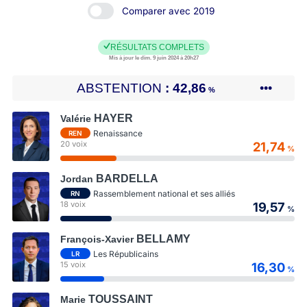
Comparer avec 2019
RÉSULTATS COMPLETS
Mis à jour le dim. 9 juin 2024 à 20h27
ABSTENTION
42,86
•••
%
HAYER
Valérie
Renaissance
REN
20 voix
21,74
%
BARDELLA
Jordan
Rassemblement national et ses alliés
RN
18 voix
19,57
%
BELLAMY
François-Xavier
Les Républicains
LR
15 voix
16,30
%
TOUSSAINT
Marie